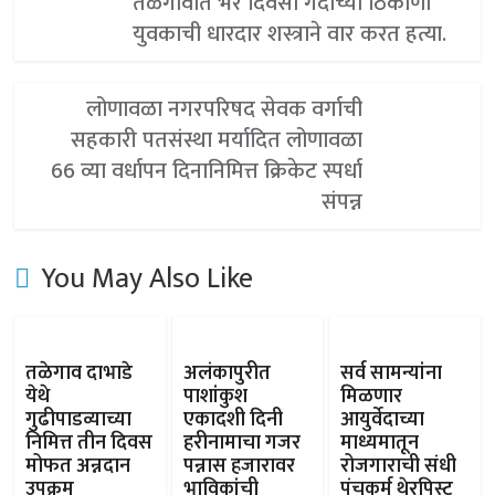
तळेगावात भर दिवसा गर्दीच्या ठिकाणी
युवकाची धारदार शस्त्राने वार करत हत्या.
लोणावळा नगरपरिषद सेवक वर्गाची
सहकारी पतसंस्था मर्यादित लोणावळा
66 व्या वर्धापन दिनानिमित्त क्रिकेट स्पर्धा
संपन्न
You May Also Like
तळेगाव दाभाडे
अलंकापुरीत
सर्व सामन्यांना
येथे
पाशांकुश
मिळणार
गुढीपाडव्याच्या
एकादशी दिनी
आयुर्वेदाच्या
निमित्त तीन दिवस
हरीनामाचा गजर
माध्यमातून
मोफत अन्नदान
पन्नास हजारावर
रोजगाराची संधी
उपक्रम
भाविकांची
पंचकर्म थेरपिस्ट