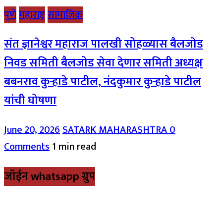
पुणे
महाराष्ट्र
सामाजिक
संत ज्ञानेश्वर महाराज पालखी सोहळ्यास बैलजोड
निवड समिती बैलजोड सेवा देणार समिती अध्यक्ष
बबनराव कुऱ्हाडे पाटील, नंदकुमार कुऱ्हाडे पाटील
यांची घोषणा
June 20, 2026
SATARK MAHARASHTRA
0
Comments
1 min read
जॉईन whatsapp ग्रुप