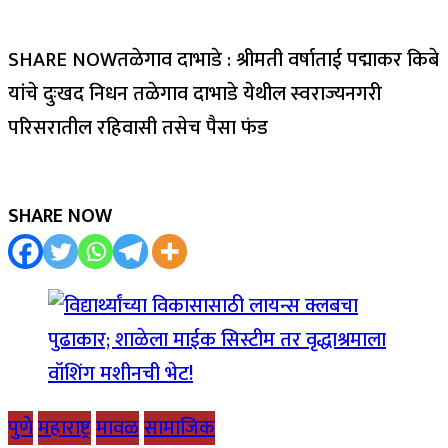
SHARE NOWतळेगाव दाभाडे : श्रीमती वर्षाताई पद्माकर किबे
यांचे दुःखद निधन तळेगाव दाभाडे येथील स्वराज्यनगरी
परिसरातील रहिवासी तसेच पैसा फंड
SHARE NOW
पुणे
महाराष्ट्र
मावळ
सामाजिक