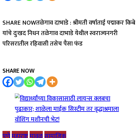
SHARE NOWतळेगाव दाभाडे : श्रीमती वर्षाताई पद्माकर किबे
यांचे दुःखद निधन तळेगाव दाभाडे येथील स्वराज्यनगरी
परिसरातील रहिवासी तसेच पैसा फंड
SHARE NOW
पुणे
महाराष्ट्र
मावळ
सामाजिक