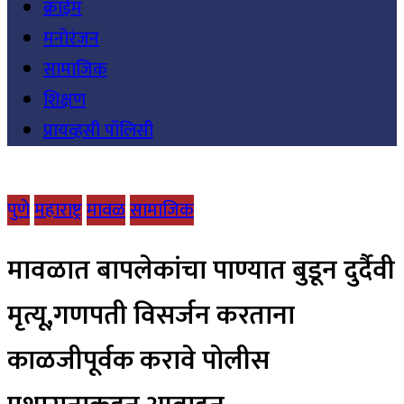
क्राईम
मनोरंजन
सामाजिक
शिक्षण
प्रायव्हसी पॉलिसी
पुणे
महाराष्ट्र
मावळ
सामाजिक
मावळात बापलेकांचा पाण्यात बुडून दुर्दैवी
मृत्यू,गणपती विसर्जन करताना
काळजीपूर्वक करावे पोलीस