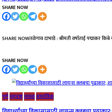
SHARE NOW
SHARE NOWतळेगाव दाभाडे : श्रीमती वर्षाताई पद्माकर किबे 
SHARE NOW
पुणे
महाराष्ट्र
मावळ
सामाजिक
विद्यार्थ्यांच्या विकासासाठी लायन्स क्लबचा पुढाका