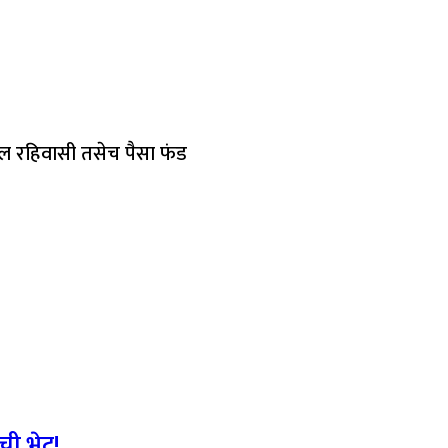
ील रहिवासी तसेच पैसा फंड
ची भेट!