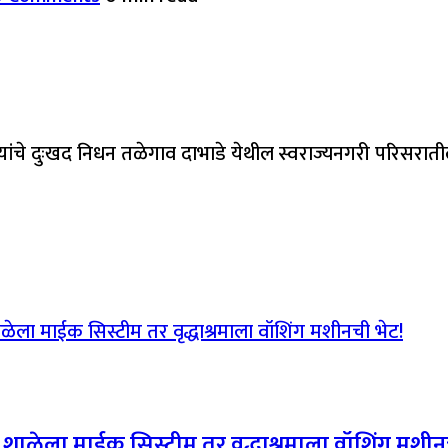
यांचे दुःखद निधन तळेगाव दाभाडे येथील स्वराज्यनगरी परिसरात
र; शाळेला माईक सिस्टीम तर वृद्धाश्रमाला वॉशिंग मशीन