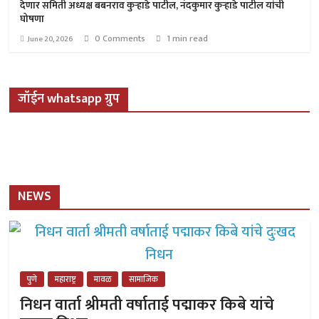
देणार समिती अध्यक्ष बबनराव कुऱ्हाडे पाटील, नंदकुमार कुऱ्हाडे पाटील यांची
घोषणा
0 Comments
1 min read
June 20, 2026
जॉईन whatsapp ग्रुप
NEWS
पुणे
महाराष्ट्र
मावळ
सामाजिक
निधन वार्ता श्रीमती वर्षाताई पद्माकर किबे यांचे