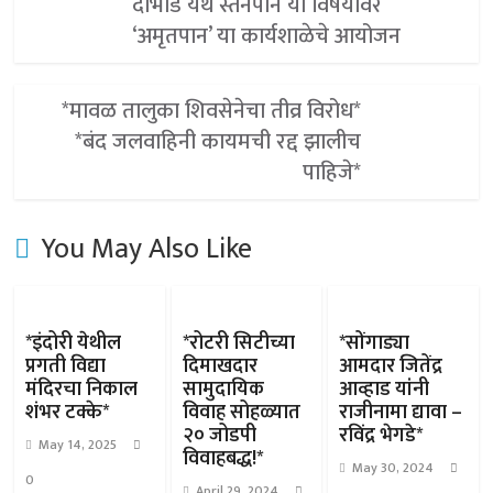
दाभाडे येथे स्तनपान या विषयावर
‘अमृतपान’ या कार्यशाळेचे आयोजन
*मावळ तालुका शिवसेनेचा तीव्र विरोध*
*बंद जलवाहिनी कायमची रद्द झालीच
पाहिजे*
You May Also Like
*इंदोरी येथील
*रोटरी सिटीच्या
*सोंगाड्या
प्रगती विद्या
दिमाखदार
आमदार जितेंद्र
मंदिरचा निकाल
सामुदायिक
आव्हाड यांनी
शंभर टक्के*
विवाह सोहळ्यात
राजीनामा द्यावा –
२० जोडपी
रविंद्र भेगडे*
May 14, 2025
विवाहबद्ध!*
May 30, 2024
0
April 29, 2024