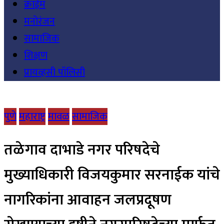
क्राईम
मनोरंजन
सामाजिक
शिक्षण
प्रायव्हसी पॉलिसी
पुणे
महाराष्ट्र
मावळ
सामाजिक
तळेगाव दाभाडे नगर परिषदेचे
मुख्याधिकारी विजयकुमार सरनाईक यांचे
नागरिकांना आवाहन जलप्रदूषण