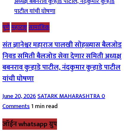
पुणे
महाराष्ट्र
सामाजिक
संत ज्ञानेश्वर महाराज पालखी सोहळ्यास बैलजोड
निवड समिती बैलजोड सेवा देणार समिती अध्यक्ष
बबनराव कुऱ्हाडे पाटील, नंदकुमार कुऱ्हाडे पाटील
यांची घोषणा
June 20, 2026
SATARK MAHARASHTRA
0
Comments
1 min read
जॉईन whatsapp ग्रुप