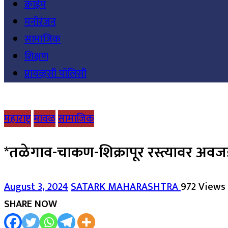
क्राईम
मनोरंजन
सामाजिक
शिक्षण
प्रायव्हसी पॉलिसी
महाराष्ट्र
मावळ
सामाजिक
*तळेगाव-चाकण-शिक्रापूर रस्त्यावर अवजड 
August 3, 2024
SATARK MAHARASHTRA
972 Views
SHARE NOW