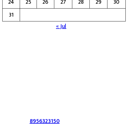
24
25
26
27
28
29
30
31
« Jul
मुख्य संपादिका:- रेखा बाळू भेगडे
या संकेतस्थळावर प्रकाशित झालेला सर्व मजकूर,
लेख त्याचे हक्क, जबाबदारी संबंधित लेखकांकडे
आहेत. प्रसिद्ध झालेल्या मजकुराशी
संपादिका
सहमत असतीलच असे नाही याचे उल्लंघन
करणाऱ्यांवर कायदेशीर कारवाई करण्यात येईल.
संपर्क :-
8956323150
/ ईमेल :-