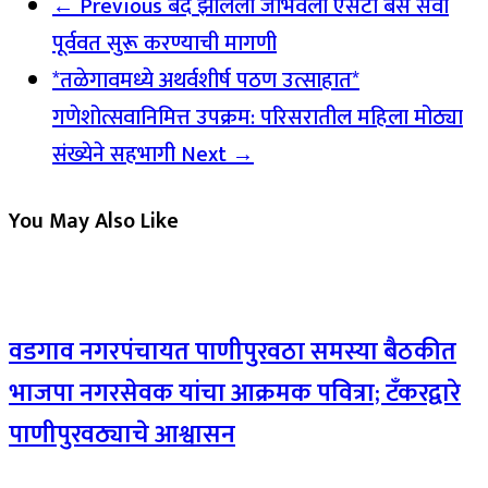
← Previous
बंद झालेली जांभवली एसटी बस सेवा
पूर्ववत सुरू करण्याची मागणी
*तळेगावमध्ये अथर्वशीर्ष पठण उत्साहात*
गणेशोत्सवानिमित्त उपक्रम: परिसरातील महिला मोठ्या
संख्येने सहभागी
Next →
You May Also Like
वडगाव नगरपंचायत पाणीपुरवठा समस्या बैठकीत
भाजपा नगरसेवक यांचा आक्रमक पवित्रा; टँकरद्वारे
पाणीपुरवठ्याचे आश्वासन