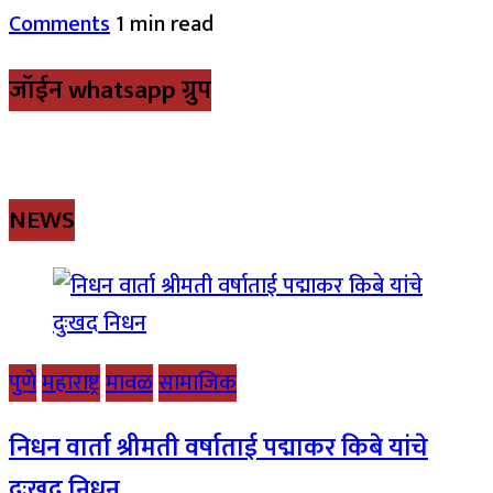
Comments
1 min read
जॉईन whatsapp ग्रुप
NEWS
पुणे
महाराष्ट्र
मावळ
सामाजिक
निधन वार्ता श्रीमती वर्षाताई पद्माकर किबे यांचे
दुःखद निधन