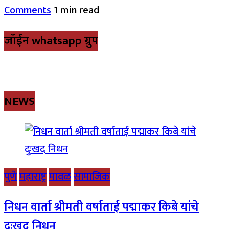
Comments
1 min read
जॉईन whatsapp ग्रुप
NEWS
पुणे
महाराष्ट्र
मावळ
सामाजिक
निधन वार्ता श्रीमती वर्षाताई पद्माकर किबे यांचे
दुःखद निधन