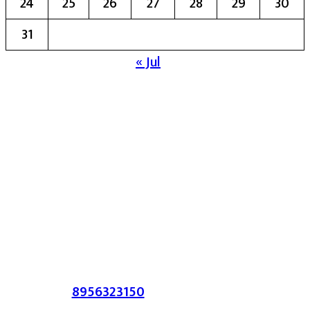
24
25
26
27
28
29
30
31
« Jul
मुख्य संपादिका:- रेखा बाळू भेगडे
या संकेतस्थळावर प्रकाशित झालेला सर्व मजकूर,
लेख त्याचे हक्क, जबाबदारी संबंधित लेखकांकडे
आहेत. प्रसिद्ध झालेल्या मजकुराशी
संपादिका
सहमत असतीलच असे नाही याचे उल्लंघन
करणाऱ्यांवर कायदेशीर कारवाई करण्यात येईल.
संपर्क :-
8956323150
/ ईमेल :-