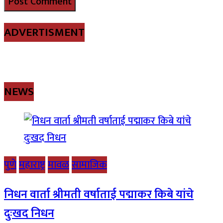
ADVERTISMENT
NEWS
पुणे
महाराष्ट्र
मावळ
सामाजिक
निधन वार्ता श्रीमती वर्षाताई पद्माकर किबे यांचे
दुःखद निधन