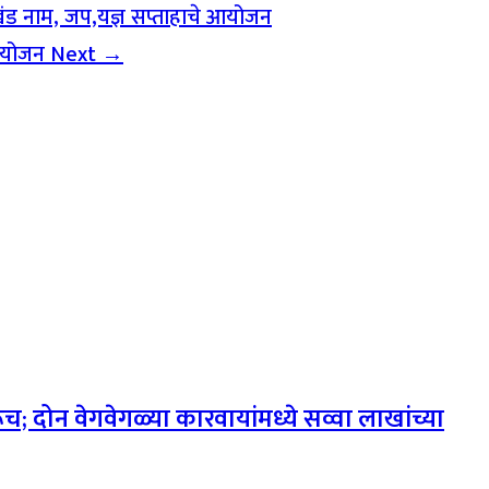
 अखंड नाम, जप,यज्ञ सप्ताहाचे आयोजन
े आयोजन
Next →
; दोन वेगवेगळ्या कारवायांमध्ये सव्वा लाखांच्या