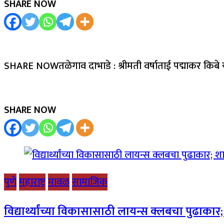
SHARE NOW
SHARE NOWतळेगाव दाभाडे : श्रीमती वर्षाताई पद्माकर किबे 
SHARE NOW
पुणे
महाराष्ट्र
मावळ
सामाजिक
विद्यार्थ्यांच्या विकासासाठी लायन्स क्लबचा पुढाका