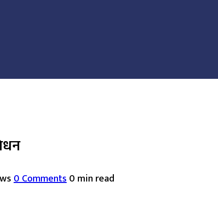
निधन
ews
0 Comments
0 min read