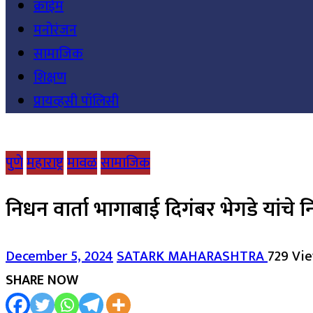
क्राईम
मनोरंजन
सामाजिक
शिक्षण
प्रायव्हसी पॉलिसी
पुणे
महाराष्ट्र
मावळ
सामाजिक
निधन वार्ता भागाबाई दिगंबर भेगडे यांचे 
December 5, 2024
SATARK MAHARASHTRA
729 Vi
SHARE NOW