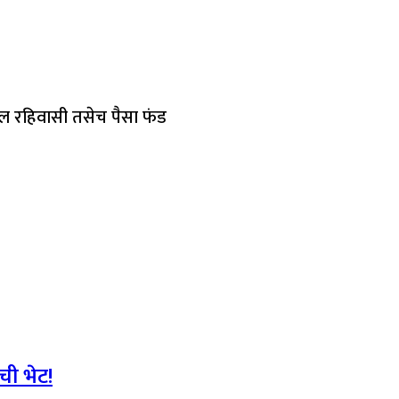
ील रहिवासी तसेच पैसा फंड
ची भेट!