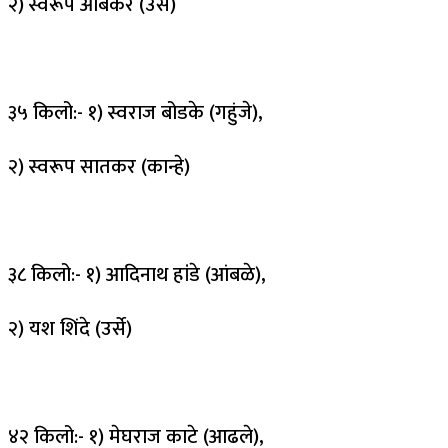
२) स्वरूप आंबेकर (उर्से)
३५ किलो:- १) स्वराज बोडके (गहुंजे),
२) स्वरूप सातकर (कान्हे)
३८ किलो:- १) आदिनाथ हांडे (आंबळे),
२) यश शिंदे (उर्से)
४२ किलो:- १) मेघराज काटे (आढले),