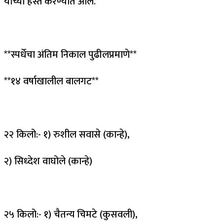
यांच्या हस्ते करण्यात आले.
**स्पर्धेचा अंतिम निकाल पुढीलप्रमाणे**
**१४ वर्षाखालील बालगट**
२२ किलो:- १) रुशील सवासे (कान्हे),
२) सिध्देश वाघोले (कान्हे)
२५ किलो:- १) चैतन्य चिमटे (कुसवली),