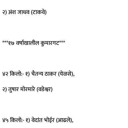
२) अंश जाधव (टाकवे)
***१७ वर्षाखालील कुमारगट***
४२ किलो:- १) चैतन्य ठाकर (येळसे),
२) तुषार मोरमारे (वडेश्वर)
४५ किलो:- १) वेदांत भोईर (आढले),