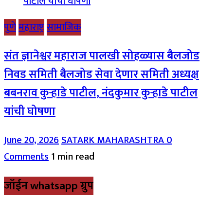
पुणे
महाराष्ट्र
सामाजिक
संत ज्ञानेश्वर महाराज पालखी सोहळ्यास बैलजोड
निवड समिती बैलजोड सेवा देणार समिती अध्यक्ष
बबनराव कुऱ्हाडे पाटील, नंदकुमार कुऱ्हाडे पाटील
यांची घोषणा
June 20, 2026
SATARK MAHARASHTRA
0
Comments
1 min read
जॉईन whatsapp ग्रुप