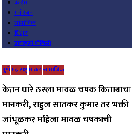
क्राईम
मनोरंजन
सामाजिक
शिक्षण
प्रायव्हसी पॉलिसी
पुणे
महाराष्ट्र
मावळ
सामाजिक
केतन घारे ठरला मावळ चषक किताबाचा
मानकरी, राहुल सातकर कुमार तर भक्ती
जांभूळकर महिला मावळ चषकाची