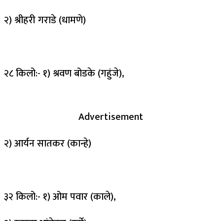
२) श्रीहरी गराडे (धामणे)
२८ किलो:- १) श्रवण बोडके (गहुंजे),
Advertisement
२) आर्यन सातकर (कान्हे)
३२ किलो:- १) ओम पवार (काले),