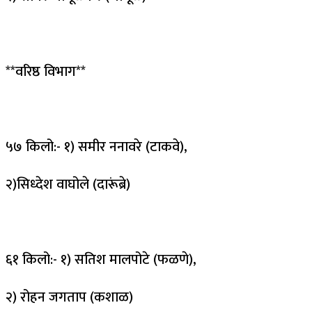
**वरिष्ठ विभाग**
५७ किलो:- १) समीर ननावरे (टाकवे),
२)सिध्देश वाघोले (दारूंब्रे)
६१ किलो:- १) सतिश मालपोटे (फळणे),
२) रोहन जगताप (कशाळ)