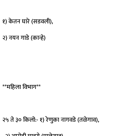
१) केतन घारे (सडवली),
२) नयन गाडे (कान्हे)
**महिला विभाग**
२५ ते ३० किलो:- १) रेणुका नागवडे (तळेगाव),