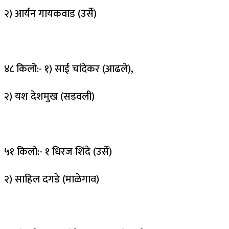
२) आर्यन गायकवाड (उर्से)
४८ किलो:- १) साई चांदेकर (आढले),
२) यश देशमुख (सडवली)
५१ किलो:- १ धिरज शिंदे (उर्से)
२) साहिल दगडे (माळेगाव)