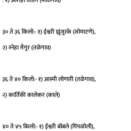
‌‌. २) आरोही घाडगे (माळेगाव)
३० ते ३६ किलो:- १) ईश्वरी झुंजुरके (सोमाटणे),
२) स्नेहा मैगुर (तळेगाव)
३६ ते ४० किलो:- १) आस्मी लोणारी (तळेगाव),
२) कार्तिकी कालेकर (काले)
४० ते ४५ किलो:- १) ईश्वरी बोंबले (पिंपळोली),