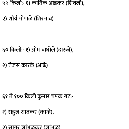
५५ किलो:- १) कार्तिक आडकर (शिवली),
२) शौर्य गोपाळे (शिरगाव)
६० किलो:- १) ओम वाघोले (दारूंब्रे),
२) तेजस कारके (आढे)
६१ ते १०० किलो कुमार चषक गट:-
१) राहुल सातकर (कान्हे),
२) सागर जांभूळकर (जांभूळ)