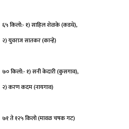
६५ किलो:- १) साहिल शेळके (कडधे),
२) युवराज सातकर (कान्हे)
७० किलो:- १) सनी केदारी (कुसगाव),
२) करण कदम (नायगाव)
७१ ते १२५ किलो (मावळ चषक गट)