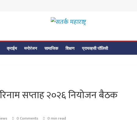
सतर्क
महाराष्ट्र
क्राईम
मनोरंजन
सामाजिक
शिक्षण
प्रायव्हसी पॉलिसी
सतर्क
महाराष्ट्र
अखंड हरिनाम सप्ताह २०२६ नियोजन बैठक
iews
0 Comments
0 min read