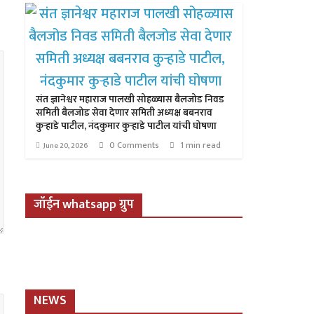
संत ज्ञानेश्वर महाराज पालखी सोहळ्यास बैलजोड निवड
समिती बैलजोड सेवा देणार समिती अध्यक्ष बबनराव
कुऱ्हाडे पाटील, नंदकुमार कुऱ्हाडे पाटील यांची घोषणा
0 Comments
1 min read
June 20, 2026
जॉईन whatsapp ग्रुप
NEWS