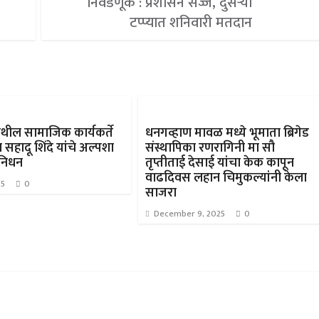
निवडणूक : प्रशासन सज्ज, दुसऱ्या
टप्प्यात शनिवारी मतदान
थील सामाजिक कार्यकर्ते
धनगव्हाण मावळ मध्ये भूमाता ब्रिगेड
सहादू शिंदे यांचे अल्पशा
संस्थापिका रणरागिनी मा सौ
निधन
तृप्तीताई देसाई यांचा केक कापून
वाढदिवस लहान चिमुकल्यांनी केला
25
0
साजरा
December 9, 2025
0