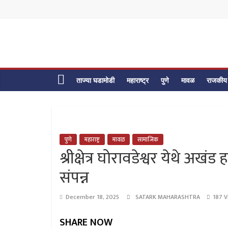
Skip
to
content
ताज्या घडामोडी
महाराष्ट्र
पुणे
मावळ
राजकीय
पुणे
महाराष्ट्र
मावळ
सामाजिक
श्रीक्षेत्र घोरावडेश्वर येथे 
संपन्न
December 18, 2025
SATARK MAHARASHTRA
187 V
SHARE NOW