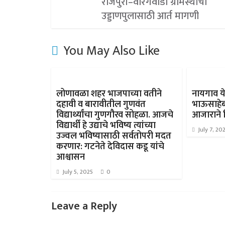
राजपुरी–वारंगवाडी ग्रामस्थांची
उड्डाणपुलासाठी आर्त मागणी
You May Also Like
लोणावळा शहर भाजपाच्या वतीने
नायगाव ये
दहावी व बारावीतील गुणवंत
भाऊसाहेब 
विद्यार्थ्यांचा गुणगौरव सोहळा. आजचे
आजाराने 
विद्यार्थी हे उद्याचे भविष्य त्यांच्या
July 7, 20
उज्वल भविष्यासाठी सर्वतोपरी मदत
करणार: गटनेते देविदास कडू यांचे
आश्वासन
July 5, 2025
0
Leave a Reply