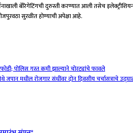
्शनाखाली बॅरिगेटिंगची दुरुस्ती करण्यात आली तसेच इलेक्ट्रीशिय
जपुरवठा सुरळीत होण्याची अपेक्षा आहे.
ोडी; पोलिस गस्त कमी झाल्याने चोरट्यांचे फावले
 येथे जपान मधील रोजगार संधींवर दोन दिवसीय चर्चासत्राचे उद्घ
ारंभ संपन्न*