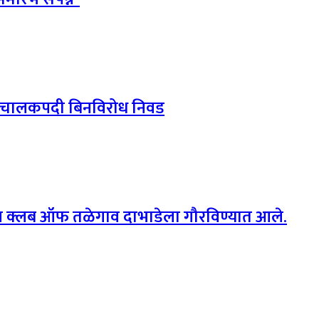
ा संचालकपदी बिनविरोध निवड
्हील क्लब ऑफ तळेगाव दाभाडेला गौरविण्यात आले.