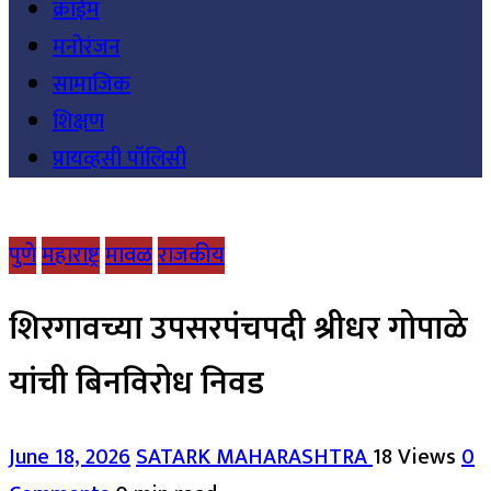
क्राईम
मनोरंजन
सामाजिक
शिक्षण
प्रायव्हसी पॉलिसी
पुणे
महाराष्ट्र
मावळ
राजकीय
शिरगावच्या उपसरपंचपदी श्रीधर गोपाळे
यांची बिनविरोध निवड
June 18, 2026
SATARK MAHARASHTRA
18 Views
0