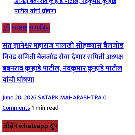
पुणे
महाराष्ट्र
सामाजिक
संत ज्ञानेश्वर महाराज पालखी सोहळ्यास बैलजोड
निवड समिती बैलजोड सेवा देणार समिती अध्यक्ष
बबनराव कुऱ्हाडे पाटील, नंदकुमार कुऱ्हाडे पाटील
यांची घोषणा
June 20, 2026
SATARK MAHARASHTRA
0
Comments
1 min read
जॉईन whatsapp ग्रुप