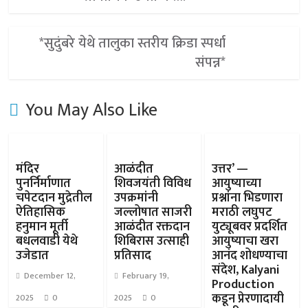
*सुदुंबरे येथे तालुका स्तरीय क्रिडा स्पर्धा
संपन्न*
You May Also Like
मंदिर
आळंदीत
उत्तर’ —
पुनर्निर्माणात
शिवजयंती विविध
आयुष्याच्या
चपेटदान मुद्रेतील
उपक्रमांनी
प्रश्नांना भिडणारा
ऐतिहासिक
जल्लोषात साजरी
मराठी लघुपट
हनुमान मूर्ती
आळंदीत रक्तदान
युट्यूबवर प्रदर्शित
बधलवाडी येथे
शिबिरास उत्साही
आयुष्याचा खरा
उजेडात
प्रतिसाद
आनंद शोधण्याचा
संदेश, Kalyani
December 12,
February 19,
Production
कडून प्रेरणादायी
2025
0
2025
0