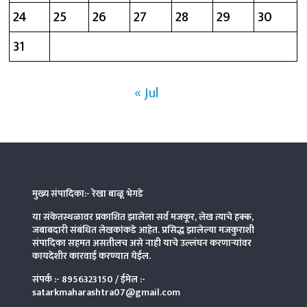
24
25
26
27
28
29
30
31
« Jul
मुख्य संपादिका:- रेखा बाळू भेगडे
या संकेतस्थळावर प्रकाशित झालेला सर्व मजकूर, लेख त्याचे हक्क,
जबाबदारी संबंधित लेखकांकडे आहेत. प्रसिद्ध झालेल्या मजकुराशी
संपादिका
सहमत असतीलच असे नाही याचे उल्लंघन करणाऱ्यांवर
कायदेशीर कारवाई करण्यात येईल.
संपर्क :-
8956323150
/ ईमेल :-
satarkmaharashtra07@gmail.com