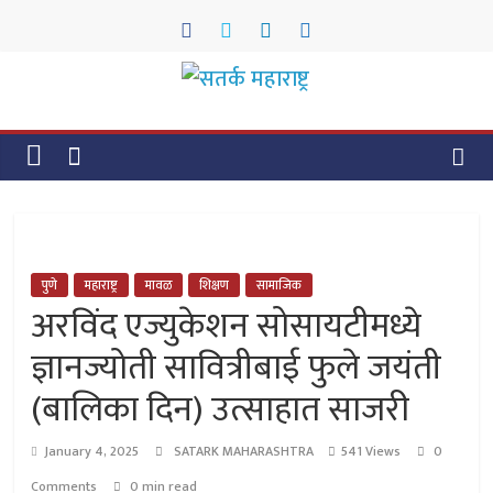
Skip
to
content
सतर्क
महाराष्ट्र
सतर्क
महाराष्ट्र
पुणे
महाराष्ट्र
मावळ
शिक्षण
सामाजिक
अरविंद एज्युकेशन सोसायटीमध्ये
ज्ञानज्योती सावित्रीबाई फुले जयंती
(बालिका दिन) उत्साहात साजरी
January 4, 2025
SATARK MAHARASHTRA
541 Views
0
Comments
0 min read