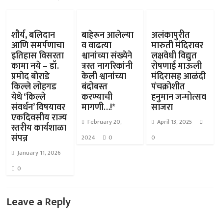
शौर्य, बलिदान
बाहेरून आलेल्या
अलंकापुरीत
आणि समर्पणाचा
व वाढत्या
मारुती मंदिरावर
इतिहास विसरता
श्वानांच्या संख्येने
लक्षवेधी विद्युत
कामा नये – डॉ.
त्रस्त नागरिकांनी
रोषणाई माऊली
प्रमोद बोराडे
केली श्वानांच्या
मंदिरासह आळंदी
किल्ले लोहगड
बंदोबस्त
पंचक्रोशीत
येथे ‘किल्ले
करण्याची
हनुमान जन्मोत्सव
संवर्धन’ विषयावर
मागणी…!*
साजरा
एकदिवसीय राज्य
February 20,
April 13, 2025
स्तरीय कार्यशाळा
संपन्न
2024
0
0
January 11, 2026
0
Leave a Reply