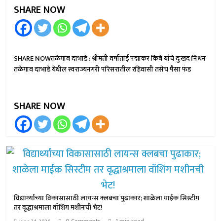
SHARE NOW
SHARE NOWतळेगाव दाभाडे : श्रीमती वर्षाताई पद्माकर किबे यांचे दुःखद निधन
तळेगाव दाभाडे येथील स्वराज्यनगरी परिसरातील रहिवासी तसेच पैसा फंड
SHARE NOW
विद्यार्थ्यांच्या विकासासाठी लायन्स क्लबचा पुढाकार; शाळेला माईक सिस्टीम
तर वृद्धाश्रमाला वॉशिंग मशीनची भेट!