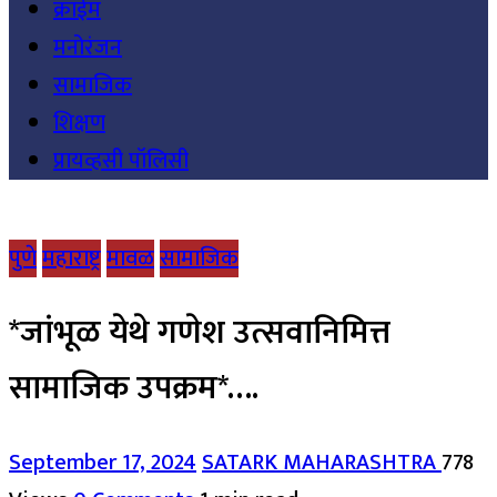
क्राईम
मनोरंजन
सामाजिक
शिक्षण
प्रायव्हसी पॉलिसी
पुणे
महाराष्ट्र
मावळ
सामाजिक
*जांभूळ येथे गणेश उत्सवानिमित्त
सामाजिक उपक्रम*….
September 17, 2024
SATARK MAHARASHTRA
778