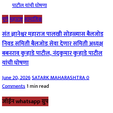
पुणे
महाराष्ट्र
सामाजिक
संत ज्ञानेश्वर महाराज पालखी सोहळ्यास बैलजोड
निवड समिती बैलजोड सेवा देणार समिती अध्यक्ष
बबनराव कुऱ्हाडे पाटील, नंदकुमार कुऱ्हाडे पाटील
यांची घोषणा
June 20, 2026
SATARK MAHARASHTRA
0
Comments
1 min read
जॉईन whatsapp ग्रुप