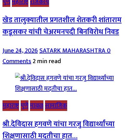
पुणे
महाराष्ट्र
राजकीय
खेड तालुक्यातील प्रगतशील शेतकरी शांताराम
कडूसकर यांची चेअरमनपदी बिनविरोध निवड
June 24, 2026
SATARK MAHARASHTRA
0
Comments
2 min read
महाराष्ट्र
पुणे
मावळ
सामाजिक
श्री.देविदास हगवणे यांचा गरजु विद्यार्थ्यांच्या
शिक्षणासाठी मदतीचा हात…