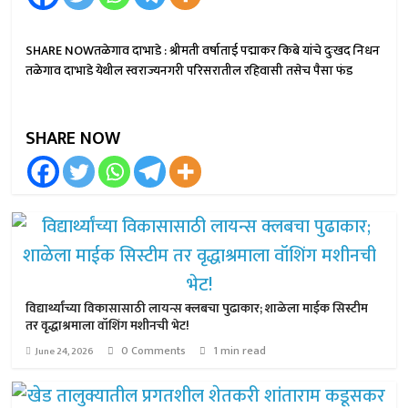
SHARE NOWतळेगाव दाभाडे : श्रीमती वर्षाताई पद्माकर किबे यांचे दुःखद निधन
तळेगाव दाभाडे येथील स्वराज्यनगरी परिसरातील रहिवासी तसेच पैसा फंड
SHARE NOW
विद्यार्थ्यांच्या विकासासाठी लायन्स क्लबचा पुढाकार; शाळेला माईक सिस्टीम
तर वृद्धाश्रमाला वॉशिंग मशीनची भेट!
0 Comments
1 min read
June 24, 2026