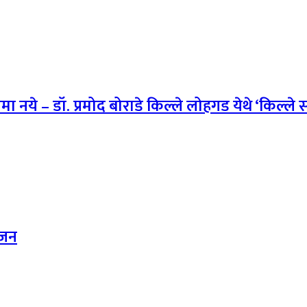
ये – डॉ. प्रमोद बोराडे किल्ले लोहगड येथे ‘किल्ले 
ोजन