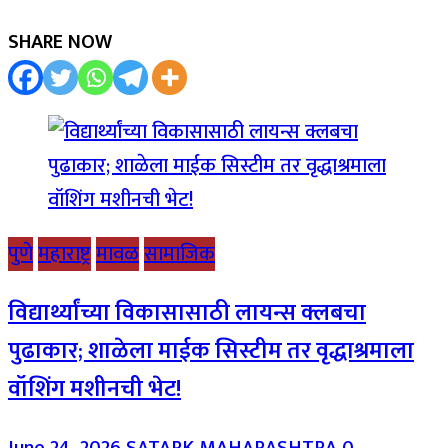
SHARE NOW
पुणे
महाराष्ट्र
मावळ
सामाजिक
विद्यार्थ्यांच्या विकासासाठी लायन्स क्लबचा
पुढाकार; शाळेला माईक सिस्टीम तर वृद्धाश्रमाला
वॉशिंग मशीनची भेट!