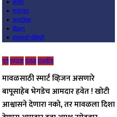
क्राईम
मनोरंजन
सामाजिक
शिक्षण
प्रायव्हसी पॉलिसी
पुणे
महाराष्ट्र
मावळ
राजकीय
मावळसाठी स्मार्ट व्हिजन असणारे
बापूसाहेब भेगडेच आमदार हवेत ! खोटी
आश्वासने देणारा नको, तर मावळला दिशा