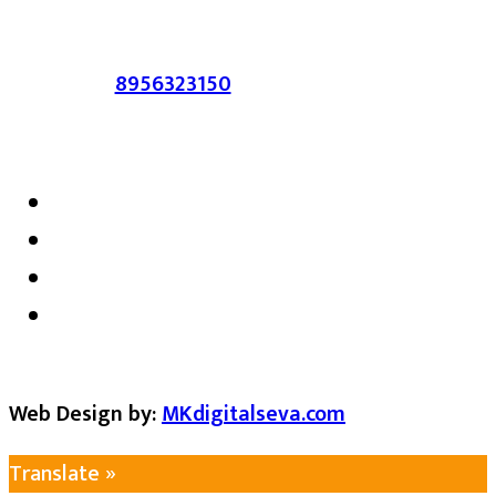
करणाऱ्यांवर कायदेशीर कारवाई करण्यात येईल.
संपर्क :-
8956323150
/ ईमेल :-
satarkmaharashtra07@gmail.com
Web Design by:
MKdigitalseva.com
Translate »