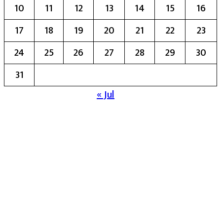
10
11
12
13
14
15
16
17
18
19
20
21
22
23
24
25
26
27
28
29
30
31
« Jul
मुख्य संपादिका:- रेखा बाळू भेगडे
या संकेतस्थळावर प्रकाशित झालेला सर्व मजकूर,
लेख त्याचे हक्क, जबाबदारी संबंधित लेखकांकडे
आहेत. प्रसिद्ध झालेल्या मजकुराशी
संपादिका
सहमत असतीलच असे नाही याचे उल्लंघन