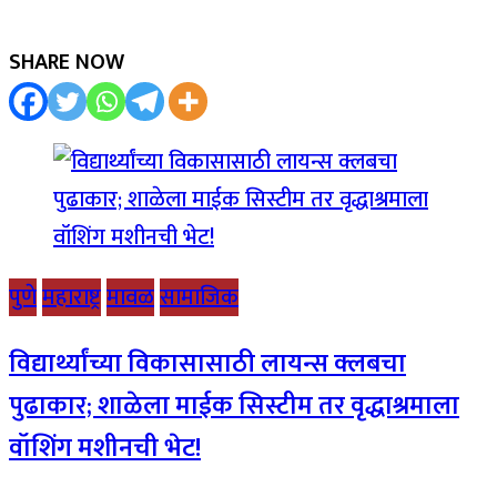
SHARE NOW
पुणे
महाराष्ट्र
मावळ
सामाजिक
विद्यार्थ्यांच्या विकासासाठी लायन्स क्लबचा
पुढाकार; शाळेला माईक सिस्टीम तर वृद्धाश्रमाला
वॉशिंग मशीनची भेट!