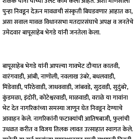
शेळके यांनी याच्या उलट कामे केली आहेत. अशा माणसाला
पुन्हा निवडून देऊन मावळची संस्कृती बिघडवणार आहात का,
असा सवाल मावळ विधानसभा मतदारसंघाचे अपक्ष व जनतेचे
उमेदवार बापूसाहेब भेगडे यांनी जनतेला केला.
बापूसाहेब भेगडे यांनी आपल्या गावभेट दौऱ्यात कातवी,
वारंगवाडी, आंबी, नाणोली, नवलाख उंबरे, बधलवाडी,
मिंडेवाडी, परिठेवाडी, जाधववाडी, जांबवडे, सुदवडी, सुदुंबरे,
कुंडमळा, इंदोरी, कोटेश्वरवाडी, माळवाडी, वराळे या गावांना
भेट देत नागरिकांच्या समस्या जाणून घेत निवडून देण्याचे
आवाहन केले. नागरिकांनी फटाक्यांची आतिषबाजी, फुलांची
उधळत करीत व विजय तिलक लावत उत्साहात स्वागत केले.