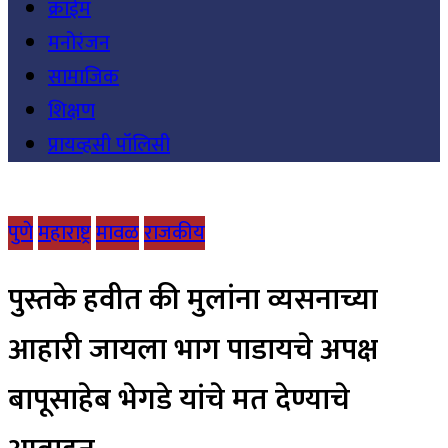
क्राईम
मनोरंजन
सामाजिक
शिक्षण
प्रायव्हसी पॉलिसी
पुणे
महाराष्ट्र
मावळ
राजकीय
पुस्तके हवीत की मुलांना व्यसनाच्या
आहारी जायला भाग पाडायचे अपक्ष
बापूसाहेब भेगडे यांचे मत देण्याचे