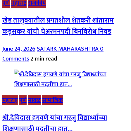
पुणे
महाराष्ट्र
राजकीय
खेड तालुक्यातील प्रगतशील शेतकरी शांताराम
कडूसकर यांची चेअरमनपदी बिनविरोध निवड
June 24, 2026
SATARK MAHARASHTRA
0
Comments
2 min read
महाराष्ट्र
पुणे
मावळ
सामाजिक
श्री.देविदास हगवणे यांचा गरजु विद्यार्थ्यांच्या
शिक्षणासाठी मदतीचा हात…