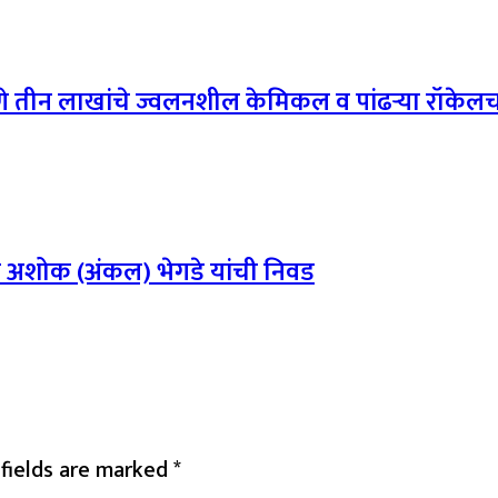
णे तीन लाखांचे ज्वलनशील केमिकल व पांढऱ्या रॉकेलच
ार अशोक (अंकल) भेगडे यांची निवड
 fields are marked
*