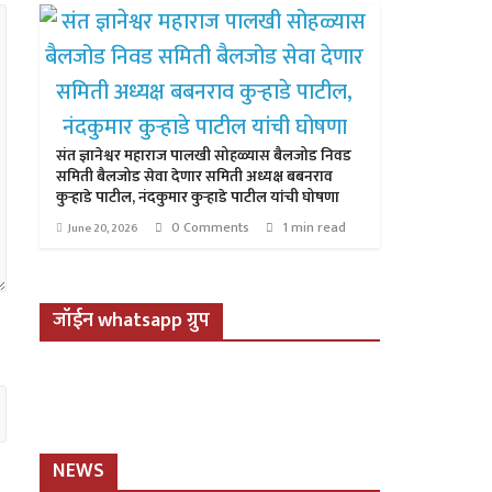
संत ज्ञानेश्वर महाराज पालखी सोहळ्यास बैलजोड निवड
समिती बैलजोड सेवा देणार समिती अध्यक्ष बबनराव
कुऱ्हाडे पाटील, नंदकुमार कुऱ्हाडे पाटील यांची घोषणा
0 Comments
1 min read
June 20, 2026
जॉईन whatsapp ग्रुप
NEWS