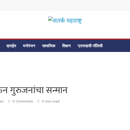
सतर्क
महाराष्ट्र
क्राईम
मनोरंजन
सामाजिक
शिक्षण
प्रायव्हसी पॉलिसी
सतर्क
महाराष्ट्र
ेऊन गुरुजनांचा सन्मान
ews
0 Comments
0 min read