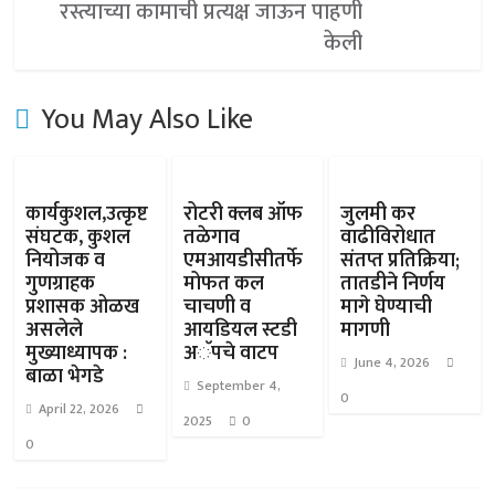
रस्त्याच्या कामाची प्रत्यक्ष जाऊन पाहणी
केली
You May Also Like
कार्यकुशल,उत्कृष्ट
रोटरी क्लब ऑफ
जुलमी कर
संघटक, कुशल
तळेगाव
वाढीविरोधात
नियोजक व
एमआयडीसीतर्फे
संतप्त प्रतिक्रिया;
गुणग्राहक
मोफत कल
तातडीने निर्णय
प्रशासक ओळख
चाचणी व
मागे घेण्याची
असलेले
आयडियल स्टडी
मागणी
मुख्याध्यापक :
अॅपचे वाटप
June 4, 2026
बाळा भेगडे
September 4,
0
April 22, 2026
2025
0
0