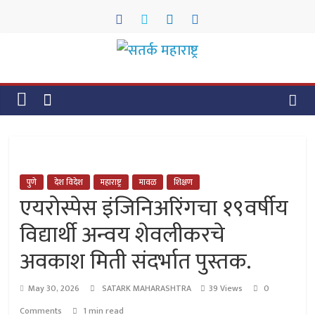
Skip
to
content
सतर्क
महाराष्ट्र
सतर्क
महाराष्ट्र
पुणे
देश विदेश
महाराष्ट्र
मावळ
शिक्षण
एयरोस्पेस इंजिनिअरिंगचा १९वर्षीय
विद्यार्थी अन्वय शेवलीकरचे
अवकाश मिती संदर्भात पुस्तक.
May 30, 2026
SATARK MAHARASHTRA
39 Views
0
Comments
1 min read