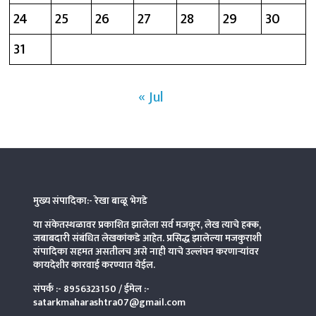
24
25
26
27
28
29
30
31
« Jul
मुख्य संपादिका:- रेखा बाळू भेगडे
या संकेतस्थळावर प्रकाशित झालेला सर्व मजकूर, लेख त्याचे हक्क,
जबाबदारी संबंधित लेखकांकडे आहेत. प्रसिद्ध झालेल्या मजकुराशी
संपादिका
सहमत असतीलच असे नाही याचे उल्लंघन करणाऱ्यांवर
कायदेशीर कारवाई करण्यात येईल.
संपर्क :-
8956323150
/ ईमेल :-
satarkmaharashtra07@gmail.com