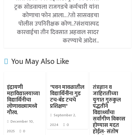
ट्रक सोडवायला राजगडचे कर्मचारी यांना
कोणाचा फोन आला…?तो सासवडचा
पोलीस उपनिरीक्षक कोण..?संशयास्पद
कारवाईचा तीन दिवसात अहवाल सादर
करण्याचे आदेश..
You May Also Like
इंद्रायणी
*पवन मावळातील
तंत्रज्ञान व
महाविद्यालयाच्या
विद्यार्थिनींना गुड
जाहिरातीच्या
विद्यार्थिनीचा
टच-बॅड टचचे
युगात गुरुकुल
लोणावळ्यामध्ये
प्रशिक्षण*
पद्धतीने
गौरव.
विद्यार्थ्यांचा
September 2,
सर्वांगीण विकास
December 10,
होण्यास मदत
2024
0
होईल- संतोष
2025
0