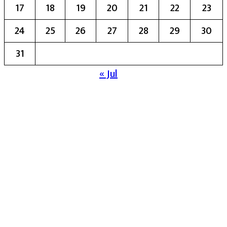
17
18
19
20
21
22
23
24
25
26
27
28
29
30
31
« Jul
मुख्य संपादिका:- रेखा बाळू भेगडे
या संकेतस्थळावर प्रकाशित झालेला सर्व मजकूर,
लेख त्याचे हक्क, जबाबदारी संबंधित लेखकांकडे
आहेत. प्रसिद्ध झालेल्या मजकुराशी
संपादिका
सहमत असतीलच असे नाही याचे उल्लंघन
करणाऱ्यांवर कायदेशीर कारवाई करण्यात येईल.