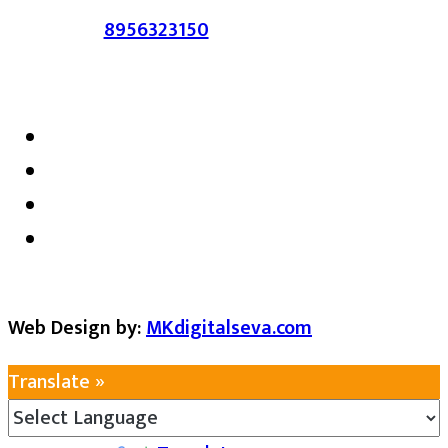
संपर्क :-
8956323150
/ ईमेल :-
satarkmaharashtra07@gmail.com
Web Design by:
MKdigitalseva.com
Translate »