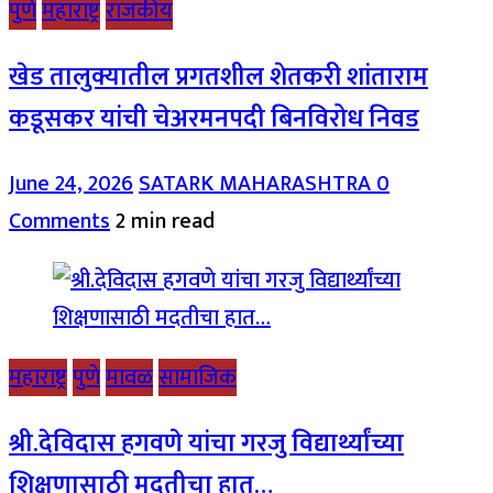
पुणे
महाराष्ट्र
राजकीय
खेड तालुक्यातील प्रगतशील शेतकरी शांताराम
कडूसकर यांची चेअरमनपदी बिनविरोध निवड
June 24, 2026
SATARK MAHARASHTRA
0
Comments
2 min read
महाराष्ट्र
पुणे
मावळ
सामाजिक
श्री.देविदास हगवणे यांचा गरजु विद्यार्थ्यांच्या
शिक्षणासाठी मदतीचा हात…