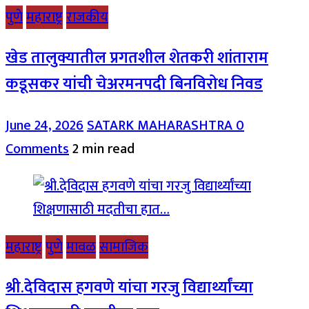
पुणे
महाराष्ट्र
राजकीय
खेड तालुक्यातील प्रगतशील शेतकरी शांताराम
कडूसकर यांची चेअरमनपदी बिनविरोध निवड
June 24, 2026
SATARK MAHARASHTRA
0
Comments
2 min read
महाराष्ट्र
पुणे
मावळ
सामाजिक
श्री.देविदास हगवणे यांचा गरजु विद्यार्थ्यांच्या