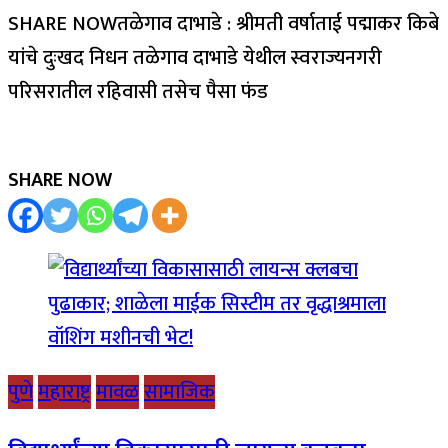
SHARE NOWतळेगाव दाभाडे : श्रीमती वर्षाताई पद्माकर किबे
यांचे दुःखद निधन तळेगाव दाभाडे येथील स्वराज्यनगरी
परिसरातील रहिवासी तसेच पैसा फंड
SHARE NOW
पुणे
महाराष्ट्र
मावळ
सामाजिक