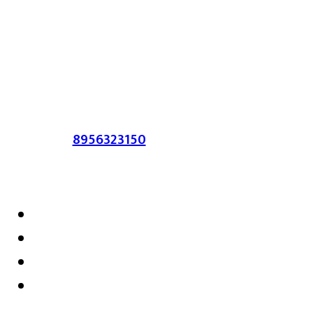
या संकेतस्थळावर प्रकाशित झालेला सर्व मजकूर,
लेख त्याचे हक्क, जबाबदारी संबंधित लेखकांकडे
आहेत. प्रसिद्ध झालेल्या मजकुराशी
संपादिका
सहमत असतीलच असे नाही याचे उल्लंघन
करणाऱ्यांवर कायदेशीर कारवाई करण्यात येईल.
संपर्क :-
8956323150
/ ईमेल :-
satarkmaharashtra07@gmail.com