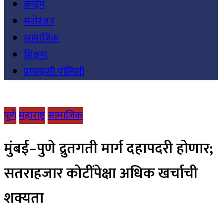
क्राईम
मनोरंजन
सामाजिक
शिक्षण
प्रायव्हसी पॉलिसी
पुणे
महाराष्ट्र
सामाजिक
मुंबई–पुणे द्रुतगती मार्ग दहापदरी होणार;
सतराहजार कोटींपेक्षा अधिक खर्चाची
शक्यता