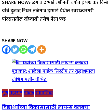
SHARE NOWतळेगाव दाभाडे : श्रीमती वर्षाताई पद्माकर किबे
यांचे दुःखद निधन तळेगाव दाभाडे येथील स्वराज्यनगरी
परिसरातील रहिवासी तसेच पैसा फंड
SHARE NOW
पुणे
महाराष्ट्र
मावळ
सामाजिक
विद्यार्थ्यांच्या विकासासाठी लायन्स क्लबचा