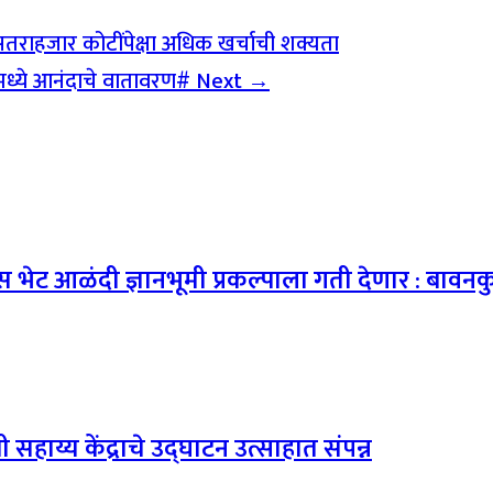
; सतराहजार कोटींपेक्षा अधिक खर्चाची शक्यता
ंमध्ये आनंदाचे वातावरण#
Next →
स भेट आळंदी ज्ञानभूमी प्रकल्पाला गती देणार : बावनक
िधी सहाय्य केंद्राचे उद्घाटन उत्साहात संपन्न