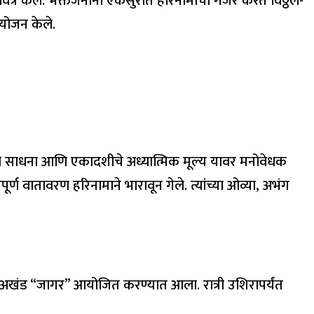
वित्र केले. भक्तजनांनी एकसुरात हरिनामाचा गजर करत विठ्ठल-
 आयोजन केले.
रणाची साधना आणि एकादशीचे अध्यात्मिक मूल्य यावर मनोवेधक
ंपूर्ण वातावरण हरिनामाने भारावून गेले. त्यांच्या ओव्या, अभंग
ी अखंड “जागर” आयोजित करण्यात आला. रात्री उशिरापर्यंत