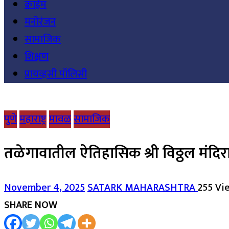
क्राईम
मनोरंजन
सामाजिक
शिक्षण
प्रायव्हसी पॉलिसी
पुणे
महाराष्ट्र
मावळ
सामाजिक
तळेगावातील ऐतिहासिक श्री विठ्ठल मंदि
November 4, 2025
SATARK MAHARASHTRA
255 Vi
SHARE NOW