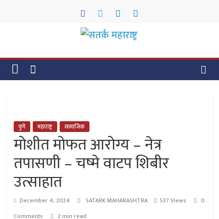
Skip
to
content
सतर्क
महाराष्ट्र
सतर्क
महाराष्ट्र
पुणे
महाराष्ट्र
सामाजिक
मोशीत मोफत आरोग्य – नेत्र
तपासणी – चष्मे वाटप शिबीर
उत्साहात
December 4, 2024
SATARK MAHARASHTRA
537 Views
0
Comments
2 min read