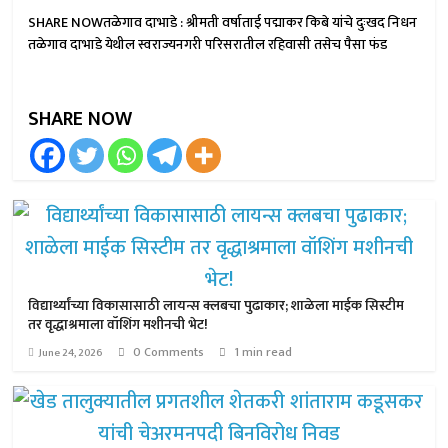
SHARE NOWतळेगाव दाभाडे : श्रीमती वर्षाताई पद्माकर किबे यांचे दुःखद निधन
तळेगाव दाभाडे येथील स्वराज्यनगरी परिसरातील रहिवासी तसेच पैसा फंड
SHARE NOW
विद्यार्थ्यांच्या विकासासाठी लायन्स क्लबचा पुढाकार; शाळेला माईक सिस्टीम
तर वृद्धाश्रमाला वॉशिंग मशीनची भेट!
0 Comments
1 min read
June 24, 2026