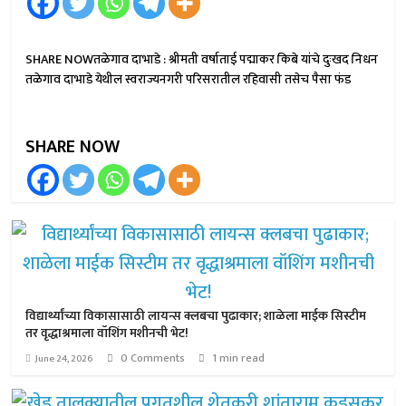
SHARE NOWतळेगाव दाभाडे : श्रीमती वर्षाताई पद्माकर किबे यांचे दुःखद निधन
तळेगाव दाभाडे येथील स्वराज्यनगरी परिसरातील रहिवासी तसेच पैसा फंड
SHARE NOW
विद्यार्थ्यांच्या विकासासाठी लायन्स क्लबचा पुढाकार; शाळेला माईक सिस्टीम
तर वृद्धाश्रमाला वॉशिंग मशीनची भेट!
0 Comments
1 min read
June 24, 2026