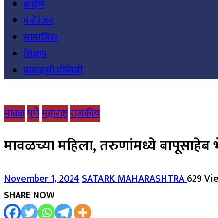
क्राईम
मनोरंजन
सामाजिक
शिक्षण
प्रायव्हसी पॉलिसी
मावळ
पुणे
महाराष्ट्र
राजकीय
मावळच्या महिला, तरुणांमध्ये बापूसाहेब भे
November 1, 2024
SATARK MAHARASHTRA
629 Vi
SHARE NOW