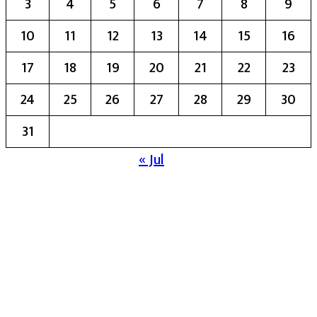
3
4
5
6
7
8
9
10
11
12
13
14
15
16
17
18
19
20
21
22
23
24
25
26
27
28
29
30
31
« Jul
मुख्य संपादिका:- रेखा बाळू भेगडे
या संकेतस्थळावर प्रकाशित झालेला सर्व मजकूर,
लेख त्याचे हक्क, जबाबदारी संबंधित लेखकांकडे
आहेत. प्रसिद्ध झालेल्या मजकुराशी
संपादिका