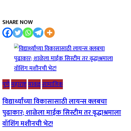
SHARE NOW
पुणे
महाराष्ट्र
मावळ
सामाजिक
विद्यार्थ्यांच्या विकासासाठी लायन्स क्लबचा
पुढाकार; शाळेला माईक सिस्टीम तर वृद्धाश्रमाला
वॉशिंग मशीनची भेट!