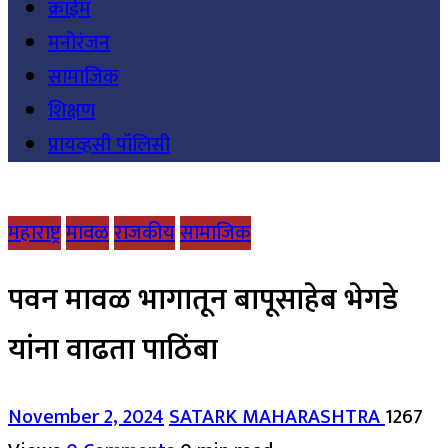
क्राईम
मनोरंजन
सामाजिक
शिक्षण
प्रायव्हसी पॉलिसी
महाराष्ट्र
मावळ
राजकीय
सामाजिक
पवन मावळ भागातून बापूसाहेब भेगडे
यांना वाढता पाठिंबा
November 2, 2024
SATARK MAHARASHTRA
1267