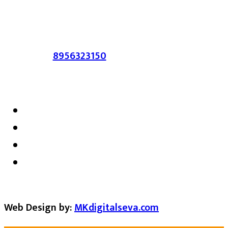
सहमत असतीलच असे नाही याचे उल्लंघन
करणाऱ्यांवर कायदेशीर कारवाई करण्यात येईल.
संपर्क :-
8956323150
/ ईमेल :-
satarkmaharashtra07@gmail.com
Web Design by:
MKdigitalseva.com