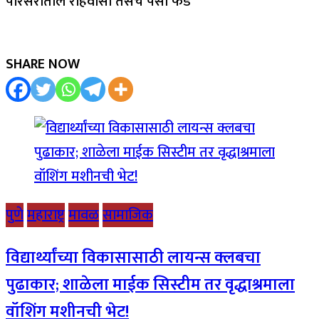
परिसरातील रहिवासी तसेच पैसा फंड
SHARE NOW
पुणे
महाराष्ट्र
मावळ
सामाजिक
विद्यार्थ्यांच्या विकासासाठी लायन्स क्लबचा
पुढाकार; शाळेला माईक सिस्टीम तर वृद्धाश्रमाला
वॉशिंग मशीनची भेट!