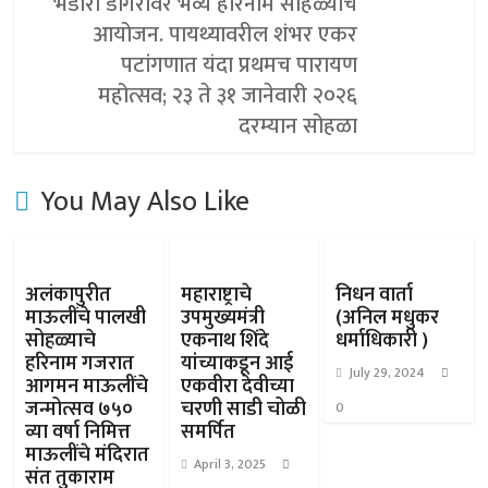
भंडारा डोंगरावर भव्य हरिनाम सोहळ्याचे
आयोजन. पायथ्यावरील शंभर एकर
पटांगणात यंदा प्रथमच पारायण
महोत्सव; २३ ते ३१ जानेवारी २०२६
दरम्यान सोहळा
You May Also Like
अलंकापुरीत
महाराष्ट्राचे
निधन वार्ता
माऊलींचे पालखी
उपमुख्यमंत्री
(अनिल मधुकर
सोहळ्याचे
एकनाथ शिंदे
धर्माधिकारी )
हरिनाम गजरात
यांच्याकडून आई
July 29, 2024
आगमन माऊलींचे
एकवीरा देवीच्या
जन्मोत्सव ७५०
चरणी साडी चोळी
0
व्या वर्षा निमित्त
समर्पित
माऊलींचे मंदिरात
April 3, 2025
संत तुकाराम