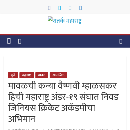
Skip
to
content
सतर्क
महाराष्ट्र
सतर्क
महाराष्ट्र
पुणे
महाराष्ट्र
मावळ
सामाजिक
मावळची कन्या वैष्णवी म्हाळसकर
हिची महाराष्ट्र अंडर-१९ संघात निवड
जिनियस क्रिकेट अकॅडमीचा
अभिमान