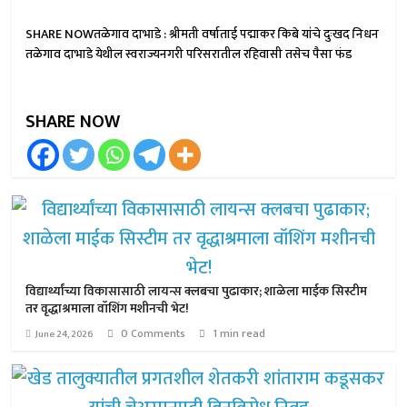
SHARE NOWतळेगाव दाभाडे : श्रीमती वर्षाताई पद्माकर किबे यांचे दुःखद निधन
तळेगाव दाभाडे येथील स्वराज्यनगरी परिसरातील रहिवासी तसेच पैसा फंड
SHARE NOW
विद्यार्थ्यांच्या विकासासाठी लायन्स क्लबचा पुढाकार; शाळेला माईक सिस्टीम
तर वृद्धाश्रमाला वॉशिंग मशीनची भेट!
0 Comments
1 min read
June 24, 2026