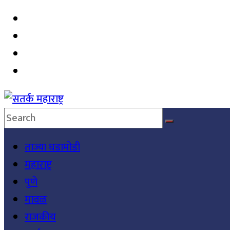
Skip
to
content
सतर्क
ताज्या घडामोडी
महाराष्ट्र
महाराष्ट्र
सतर्क
पुणे
महाराष्ट्र
मावळ
राजकीय