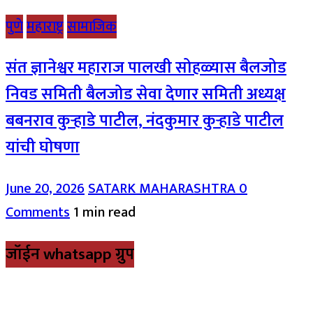
पुणे
महाराष्ट्र
सामाजिक
संत ज्ञानेश्वर महाराज पालखी सोहळ्यास बैलजोड
निवड समिती बैलजोड सेवा देणार समिती अध्यक्ष
बबनराव कुऱ्हाडे पाटील, नंदकुमार कुऱ्हाडे पाटील
यांची घोषणा
June 20, 2026
SATARK MAHARASHTRA
0
Comments
1 min read
जॉईन whatsapp ग्रुप