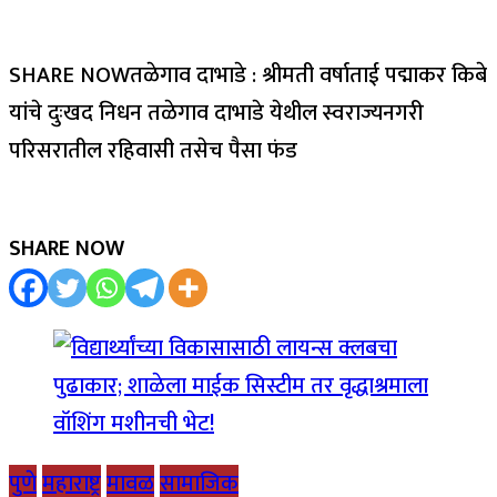
SHARE NOWतळेगाव दाभाडे : श्रीमती वर्षाताई पद्माकर किबे
यांचे दुःखद निधन तळेगाव दाभाडे येथील स्वराज्यनगरी
परिसरातील रहिवासी तसेच पैसा फंड
SHARE NOW
पुणे
महाराष्ट्र
मावळ
सामाजिक