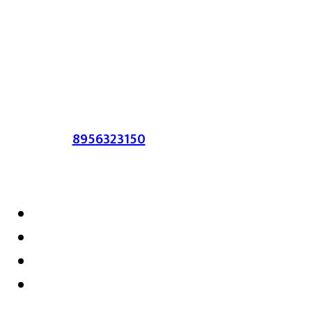
या संकेतस्थळावर प्रकाशित झालेला सर्व मजकूर,
लेख त्याचे हक्क, जबाबदारी संबंधित लेखकांकडे
आहेत. प्रसिद्ध झालेल्या मजकुराशी
संपादिका
सहमत असतीलच असे नाही याचे उल्लंघन
करणाऱ्यांवर कायदेशीर कारवाई करण्यात येईल.
संपर्क :-
8956323150
/ ईमेल :-
satarkmaharashtra07@gmail.com