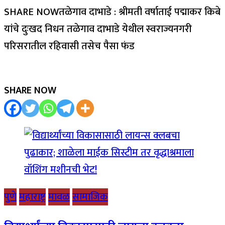
SHARE NOWतळेगाव दाभाडे : श्रीमती वर्षाताई पद्माकर किबे
यांचे दुःखद निधन तळेगाव दाभाडे येथील स्वराज्यनगरी
परिसरातील रहिवासी तसेच पैसा फंड
SHARE NOW
पुणे
महाराष्ट्र
मावळ
सामाजिक