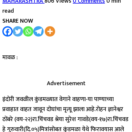
MAHARASHTRA
806 Views
0 Comments
0 min
read
SHARE NOW
मावळ :
Advertisement
इंदोरी जवळील कुंडमळ्यात वेगाने वाहणा-या पाण्याच्या
प्रवाहात वाहत जावून दोघांचा मृत्यू झाला आहे.रोहन ज्ञानेश्वर
ठोंबरे (वय-२२)रा.चिंचवड श्रेया सुरेश गावडे(वय-१७)रा.चिंचवड
हे गुरुवारी(दि.०५)मित्रांसोबत कुंडमळा येथे फिरावयास आले