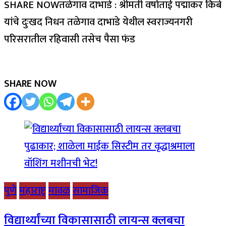
SHARE NOWतळेगाव दाभाडे : श्रीमती वर्षाताई पद्माकर किबे
यांचे दुःखद निधन तळेगाव दाभाडे येथील स्वराज्यनगरी
परिसरातील रहिवासी तसेच पैसा फंड
SHARE NOW
पुणे
महाराष्ट्र
मावळ
सामाजिक
विद्यार्थ्यांच्या विकासासाठी लायन्स क्लबचा