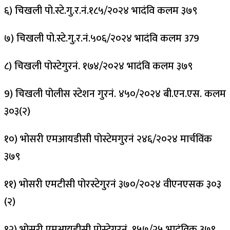
६) चिखली पो.स्टे.गु.र.नं.१८५/२०२४ भादंवि कलम ३७९
७) चिखली पो.स्टे.गु.र.नं.५०६/२०२४ भादंवि कलम 379
८) चिखली पोस्टेगुरनं. १७४/२०२४ भादंवि कलम ३७९
9) चिखली पोलीस स्टेशन गुरनं. ४५०/२०२४ बी.एन.एस. कलम
३०३(२)
१०) भोसरी एमआयडीसी पोस्टेमगुरनं २४६/२०२४ मार्चविंक
३७९
११) भोसरी एमटीसी पोरस्टेगुरनं ३७०/२०२४ वीएनएसक ३०३
(२)
१२) भोसरी एमआयडीसी पोस्टेगुरनं. १५७/२५ भादंविक ३७९