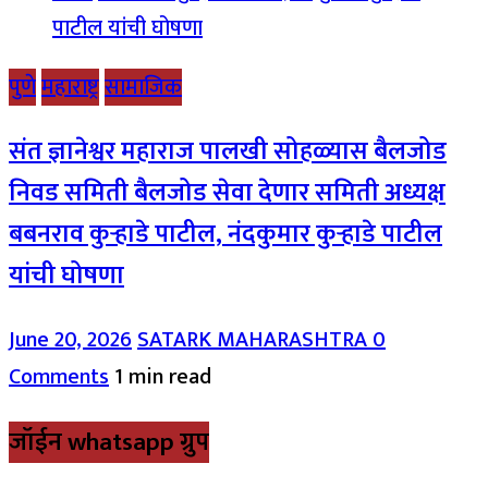
पुणे
महाराष्ट्र
सामाजिक
संत ज्ञानेश्वर महाराज पालखी सोहळ्यास बैलजोड
निवड समिती बैलजोड सेवा देणार समिती अध्यक्ष
बबनराव कुऱ्हाडे पाटील, नंदकुमार कुऱ्हाडे पाटील
यांची घोषणा
June 20, 2026
SATARK MAHARASHTRA
0
Comments
1 min read
जॉईन whatsapp ग्रुप