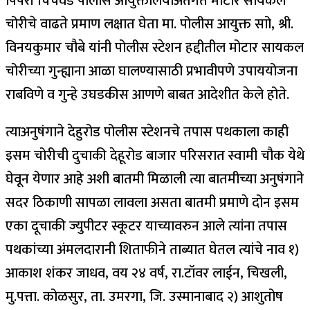
पिंपरी चिंचवड पोलीस आयुक्तालयाअंतर्गत मोटार सायकल
चोरीचे वाढते प्रमाण लक्षात घेता मा. पोलीस आयुक्त साो, श्री.
विनयकुमार चौबे यांनी पोलीस स्टेशन हद्दीतील मोटार सायकल
चोरीच्या गुन्ह्याना आळा घालण्यासाठी प्रभावीपणे उपाययोजना
राबविणे व गुन्हे उघडकीस आणणे बाबत आदेशीत केले होते.
त्याअनुषंगाने देहुरोड पोलीस स्टेशनचे तपास पथकाला काही
इसम चोरीची दुचाकी देहूरोड बाजार परिसरात स्वामी चौक येथे
घेवून येणार आहे अशी बातमी मिळाली त्या बातमीच्या अनुषंगाने
सदर ठिकाणी सापळा लावला असता बातमी प्रमाणे दोन इसम
एका दूचाकी ज्युपीटर स्कूटर याच्यावरुन आले त्यांना तपास
पथकांच्या अंमलदारानी शिताफीने ताब्यात घेतल त्यांचे नाव १)
आकाश शंकर जाधव, वय २४ वर्ष, रा.टॉवर लाईन, चिखली,
मु.पत्ता. कोळसुर, ता. उमरगा, जि. उस्मानाबाद २) आशुतोष