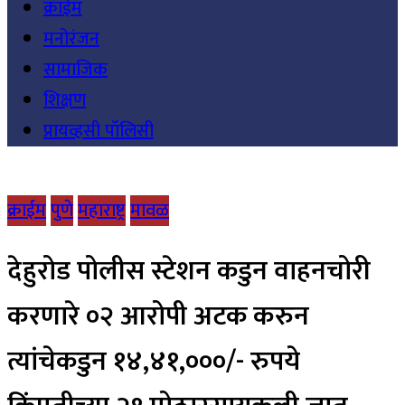
क्राईम
मनोरंजन
सामाजिक
शिक्षण
प्रायव्हसी पॉलिसी
क्राईम
पुणे
महाराष्ट्र
मावळ
देहुरोड पोलीस स्टेशन कडुन वाहनचोरी
करणारे ०२ आरोपी अटक करुन
त्यांचेकडुन १४,४१,०००/- रुपये