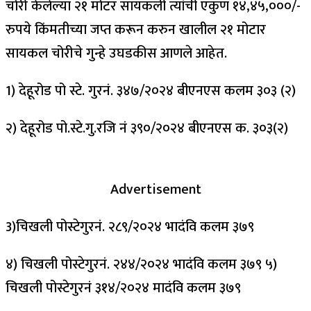
चोरी केलेल्या २१ मोटर सायकली त्यांची एकुण १४,४५,०००/-
रुपये किंमतीच्या जप्त करून करुन खालील २१ मोटार
सायकल चोरीचे गुन्हे उघडकीस आणले आहेत.
1) देहूरोड पो स्टे. गुरनं. ३४७/२०२४ बीएनएस कलम ३०३ (२)
२) देहूरोड पो.स्टे.गु.रजि नं ३९०/२०२४ बीएनएस क. ३०३(२)
Advertisement
3)चिखली पोस्टेगुरनं. २८९/२०२४ भादंवि कलम ३७९
४) चिखली पोस्टेगुरनं. २४४/२०२४ भादंवि कलम ३७९ ५)
चिखली पोस्टेगुरनं ३१४/२०२४ मादंवि कलम ३७९