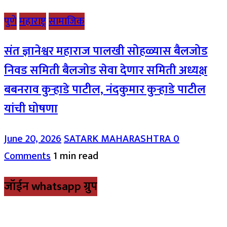
पुणे
महाराष्ट्र
सामाजिक
संत ज्ञानेश्वर महाराज पालखी सोहळ्यास बैलजोड
निवड समिती बैलजोड सेवा देणार समिती अध्यक्ष
बबनराव कुऱ्हाडे पाटील, नंदकुमार कुऱ्हाडे पाटील
यांची घोषणा
June 20, 2026
SATARK MAHARASHTRA
0
Comments
1 min read
जॉईन whatsapp ग्रुप