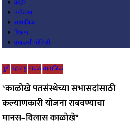
क्राईम
मनोरंजन
सामाजिक
शिक्षण
प्रायव्हसी पॉलिसी
पुणे
महाराष्ट्र
मावळ
सामाजिक
*काळोखे पतसंस्थेच्या सभासदांसाठी
कल्याणकारी योजना राबवण्याचा
मानस–विलास काळोखे*