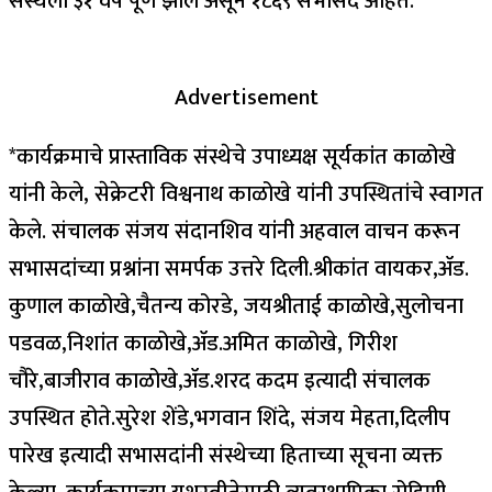
संस्थेला ३१ वर्ष पूर्ण झाले असून १८६९ सभासद आहेत.*
Advertisement
*कार्यक्रमाचे प्रास्ताविक संस्थेचे उपाध्यक्ष सूर्यकांत काळोखे
यांनी केले, सेक्रेटरी विश्वनाथ काळोखे यांनी उपस्थितांचे स्वागत
केले. संचालक संजय संदानशिव यांनी अहवाल वाचन करून
सभासदांच्या प्रश्नांना समर्पक उत्तरे दिली.श्रीकांत वायकर,ॲड.
कुणाल काळोखे,चैतन्य कोरडे, जयश्रीताई काळोखे,सुलोचना
पडवळ,निशांत काळोखे,ॲड.अमित काळोखे, गिरीश
चौरे,बाजीराव काळोखे,ॲड.शरद कदम इत्यादी संचालक
उपस्थित होते.सुरेश शेंडे,भगवान शिंदे, संजय मेहता,दिलीप
पारेख इत्यादी सभासदांनी संस्थेच्या हिताच्या सूचना व्यक्त