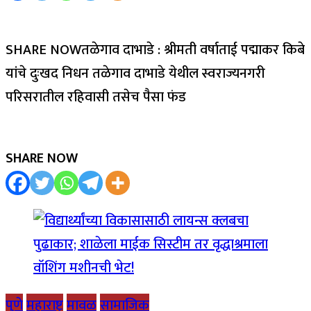
SHARE NOWतळेगाव दाभाडे : श्रीमती वर्षाताई पद्माकर किबे
यांचे दुःखद निधन तळेगाव दाभाडे येथील स्वराज्यनगरी
परिसरातील रहिवासी तसेच पैसा फंड
SHARE NOW
पुणे
महाराष्ट्र
मावळ
सामाजिक