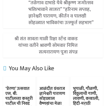
“तळेगाव दाभाडे येथे श्रीकृष्ण जन्मोत्सव
भक्तिभावाने साजरा” “हरिनाम सप्ताह,
ज्ञानेश्वरी पारायण, कीर्तन व पालखी
सोहळ्यात भाविकांचा उत्स्फूर्त सहभाग”
श्री संत सावता माळी रिक्षा स्टॅन्ड वाकड
यांच्या वतीने श्रावणी सोमवार निमित्त
सत्यनारायण पूजा संपन्न
You May Also Like
‘प्रेरणा’ उत्सवात
आळंदीत ग्रंथराज
भूपाळी, गौळणी,
एस. बी.
ज्ञानेश्वरी पारायण
विठ्ठलाची गाणी,
पाटीलच्या कस्तुरी
सोहळ्यास
लावणी, कव्वाली,
पाटील ची निवड
वैष्णवांचा मेळा
हिंदी-मराठी