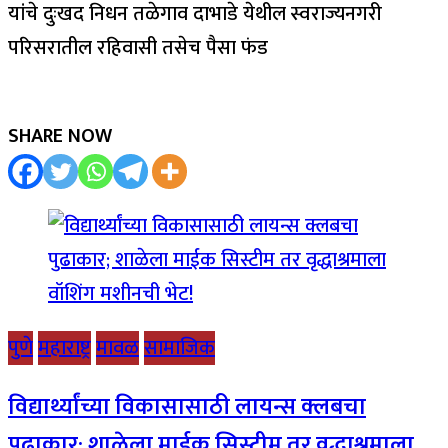
यांचे दुःखद निधन तळेगाव दाभाडे येथील स्वराज्यनगरी
परिसरातील रहिवासी तसेच पैसा फंड
SHARE NOW
पुणे
महाराष्ट्र
मावळ
सामाजिक
विद्यार्थ्यांच्या विकासासाठी लायन्स क्लबचा
पुढाकार; शाळेला माईक सिस्टीम तर वृद्धाश्रमाला