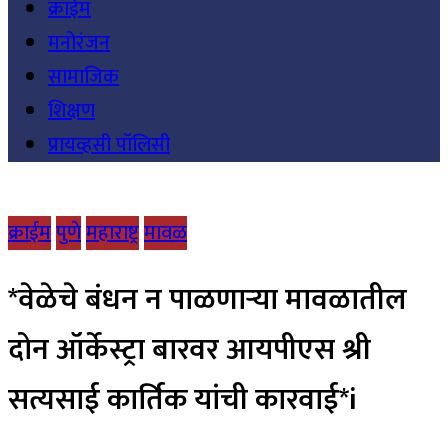
क्राईम
मनोरंजन
सामाजिक
शिक्षण
प्रायव्हसी पॉलिसी
क्राईम
पुणे
महाराष्ट्र
मावळ
*वेळेचे बंधन न पाळणाऱ्या मावळातील
दोन ऑर्केस्ट्रा बारवर आयपीएस श्री
सत्यसाई कार्तिक यांची कारवाई*i