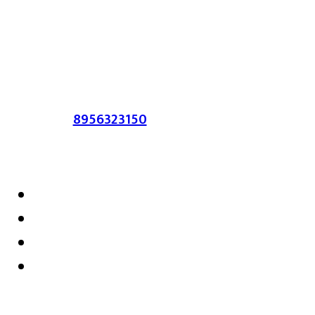
लेख त्याचे हक्क, जबाबदारी संबंधित लेखकांकडे
आहेत. प्रसिद्ध झालेल्या मजकुराशी
संपादिका
सहमत असतीलच असे नाही याचे उल्लंघन
करणाऱ्यांवर कायदेशीर कारवाई करण्यात येईल.
संपर्क :-
8956323150
/ ईमेल :-
satarkmaharashtra07@gmail.com