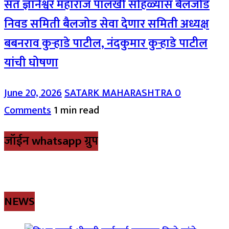
संत ज्ञानेश्वर महाराज पालखी सोहळ्यास बैलजोड
निवड समिती बैलजोड सेवा देणार समिती अध्यक्ष
बबनराव कुऱ्हाडे पाटील, नंदकुमार कुऱ्हाडे पाटील
यांची घोषणा
June 20, 2026
SATARK MAHARASHTRA
0
Comments
1 min read
जॉईन whatsapp ग्रुप
NEWS