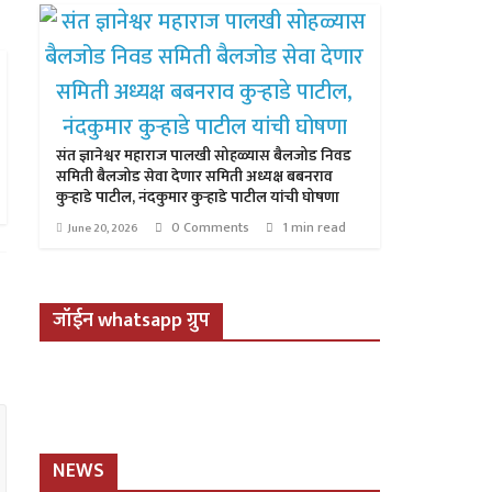
संत ज्ञानेश्वर महाराज पालखी सोहळ्यास बैलजोड निवड
समिती बैलजोड सेवा देणार समिती अध्यक्ष बबनराव
कुऱ्हाडे पाटील, नंदकुमार कुऱ्हाडे पाटील यांची घोषणा
0 Comments
1 min read
June 20, 2026
जॉईन whatsapp ग्रुप
NEWS