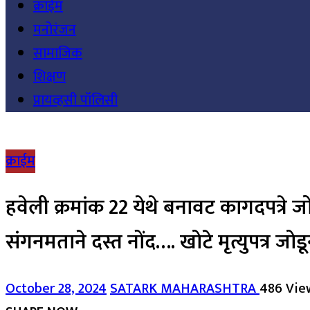
क्राईम
मनोरंजन
सामाजिक
शिक्षण
प्रायव्हसी पॉलिसी
क्राईम
हवेली क्रमांक 22 येथे बनावट कागदपत्रे ज
संगनमताने दस्त नोंद…. खोटे मृत्युपत्र 
October 28, 2024
SATARK MAHARASHTRA
486 Vie