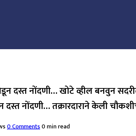
ोडून दस्त नोंदणी… खोटे व्हील बनवुन सदरील
जोडून दस्त नोंदणी… तक्रारदाराने केली चौ
ws
0 Comments
0 min read