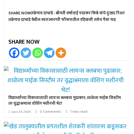
SHARE NOWतळेगाव दाभाडे : श्रीमती वर्षाताई पद्माकर किबे यांचे दुःखद निधन
तळेगाव दाभाडे येथील स्वराज्यनगरी परिसरातील रहिवासी तसेच पैसा फंड
SHARE NOW
विद्यार्थ्यांच्या विकासासाठी लायन्स क्लबचा पुढाकार; शाळेला माईक सिस्टीम
तर वृद्धाश्रमाला वॉशिंग मशीनची भेट!
0 Comments
1 min read
June 24, 2026