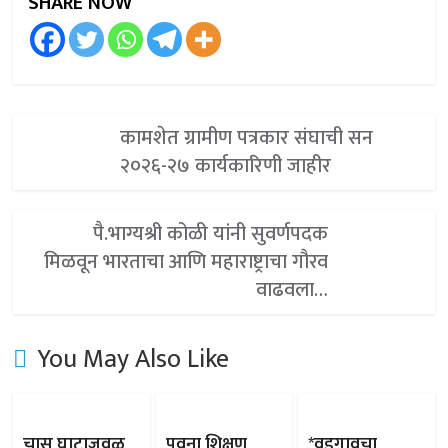
SHARE NOW
कामशेत ग्रामीण पत्रकार संघाची सन
२०२६-२७ कार्यकारिणी जाहीर
पै.भाग्यश्री कोळी यांनी सुवर्णपदक
मिळवून भारताचा आणि महाराष्ट्राचा गौरव
वाढवला…
You May Also Like
चास घाटाजवळ
पवना शिक्षण
*वडगावचा