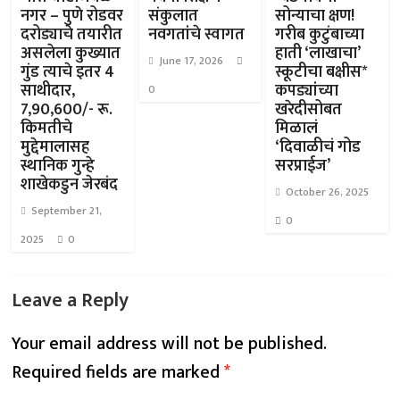
नगर – पुणे रोडवर
संकुलात
सोन्याचा क्षण!
दरोड्याचे तयारीत
नवगतांचे स्वागत
गरीब कुटुंबाच्या
असलेला कुख्यात
हाती ‘लाखाचा’
June 17, 2026
गुंड त्याचे इतर 4
स्कूटीचा बक्षीस*
साथीदार,
कपड्यांच्या
0
7,90,600/- रू.
खरेदीसोबत
किमतीचे
मिळालं
मुद्देमालासह
‘दिवाळीचं गोड
स्थानिक गुन्हे
सरप्राईज’
शाखेकडुन जेरबंद
October 26, 2025
September 21,
0
2025
0
Leave a Reply
Your email address will not be published.
Required fields are marked
*