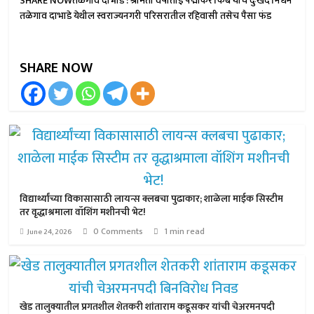
SHARE NOWतळेगाव दाभाडे : श्रीमती वर्षाताई पद्माकर किबे यांचे दुःखद निधन
तळेगाव दाभाडे येथील स्वराज्यनगरी परिसरातील रहिवासी तसेच पैसा फंड
SHARE NOW
विद्यार्थ्यांच्या विकासासाठी लायन्स क्लबचा पुढाकार; शाळेला माईक सिस्टीम
तर वृद्धाश्रमाला वॉशिंग मशीनची भेट!
0 Comments
1 min read
June 24, 2026
खेड तालुक्यातील प्रगतशील शेतकरी शांताराम कडूसकर यांची चेअरमनपदी