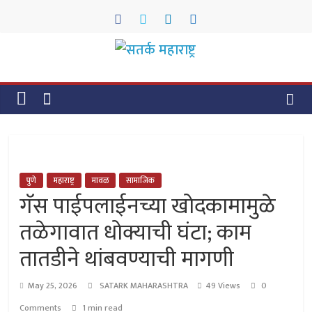
Skip
to
content
सतर्क
महाराष्ट्र
सतर्क
महाराष्ट्र
पुणे
महाराष्ट्र
मावळ
सामाजिक
गॅस पाईपलाईनच्या खोदकामामुळे
तळेगावात धोक्याची घंटा; काम
तातडीने थांबवण्याची मागणी
May 25, 2026
SATARK MAHARASHTRA
49 Views
0
Comments
1 min read