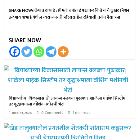
SHARE NOWतळेगाव दाभाडे : श्रीमती वर्षाताई पद्माकर किबे यांचे दुःखद निधन
तळेगाव दाभाडे येथील स्वराज्यनगरी परिसरातील रहिवासी तसेच पैसा फंड
SHARE NOW
विद्यार्थ्यांच्या विकासासाठी लायन्स क्लबचा पुढाकार; शाळेला माईक सिस्टीम
तर वृद्धाश्रमाला वॉशिंग मशीनची भेट!
0 Comments
1 min read
June 24, 2026