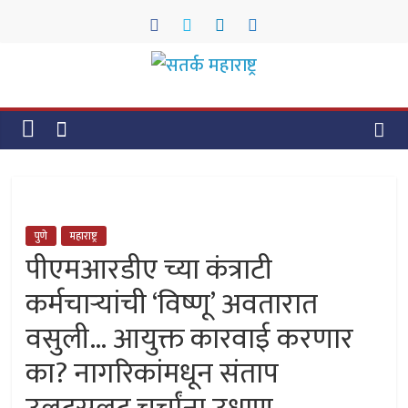
Skip
to
content
सतर्क
महाराष्ट्र
सतर्क
महाराष्ट्र
पुणे
महाराष्ट्र
पीएमआरडीए च्या कंत्राटी
कर्मचाऱ्यांची ‘विष्णू’ अवतारात
वसुली… आयुक्त कारवाई करणार
का? नागरिकांमधून संताप