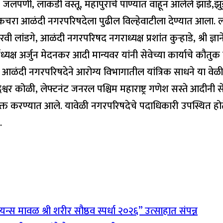
लपर्णी, लाकडी वस्तू, महापुराचे पाण्यात वाहून आलेले झाडे,झुडुप
ट कचरा आळंदी नगरपरिषदेला पुढील विल्हेवाटीला देण्यात आला. लक्
वी लांडगे, आळंदी नगरपरिषद नगराध्यक्ष प्रशांत कुऱ्हाडे, श्री ज्ञा
ार्याध्यक्ष अर्जुन मेदनकर आदी मान्यवर यांनी सेवेच्या कार्याचे क
ा. आळंदी नगरपरिषदेने आरोग्य विभागातील यांत्रिक साधने या वेळ
्धेश्वर कोळी, लेफ्टनंट जनरल पश्चिम महाराष्ट्र गणेश सस्ते आदीनी
क्त करण्यात आले. यावेळी नगरपरिषदेचे पदाधिकारी उपस्थित होते
.
मावळ श्री शरीर सौष्ठव स्पर्धा २०२६” उत्साहात संपन्न