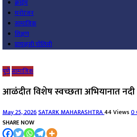
क्राईम
मनोरंजन
सामाजिक
शिक्षण
प्रायव्हसी पॉलिसी
पुणे
सामाजिक
आळंदीत विशेष स्वच्छता अभियानात नदी पा
May 25, 2026
SATARK MAHARASHTRA
44 Views
0
SHARE NOW