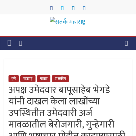
Skip
to
content
सतर्क
महाराष्ट्र
सतर्क
महाराष्ट्र
पुणे
महाराष्ट्र
मावळ
राजकीय
अपक्ष उमेदवार बापूसाहेब भेगडे
यांनी दाखल केला लाखोंच्या
उपस्थितीत उमेदवारी अर्ज
मावळातील बेरोजगारी, गुन्हेगारी