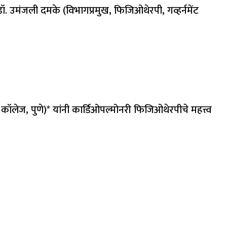
ॉ. उमंजली दमके (विभागप्रमुख, फिजिओथेरपी, गव्हर्नमेंट
 कॉलेज, पुणे)* यांनी कार्डिओपल्मोनरी फिजिओथेरपीचे महत्त्व