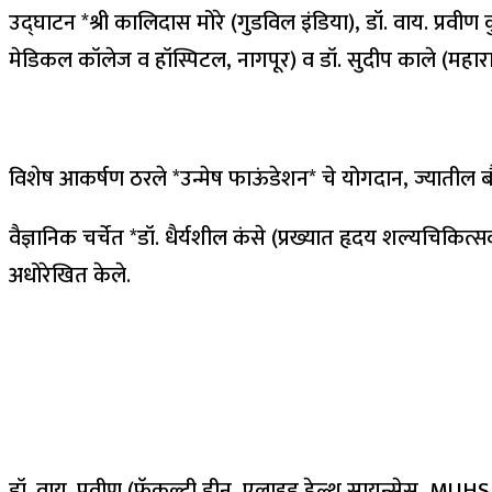
उद्घाटन *श्री कालिदास मोरे (गुडविल इंडिया), डॉ. वाय. प्रव
मेडिकल कॉलेज व हॉस्पिटल, नागपूर) व डॉ. सुदीप काले (महाराष्ट
विशेष आकर्षण ठरले *उन्मेष फाऊंडेशन* चे योगदान, ज्यातील बौद्
वैज्ञानिक चर्चेत *डॉ. धैर्यशील कंसे (प्रख्यात हृदय शल्यचिकि
अधोरेखित केले.
डॉ. वाय. प्रवीण (फॅकल्टी डीन, एलाइड हेल्थ सायन्सेस, MUHS 