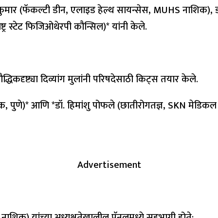
ीण कुमार (फॅकल्टी डीन, एलाइड हेल्थ सायन्सेस, MUHS नाशिक), ड
्र स्टेट फिजिओथेरपी कौन्सिल)* यांनी केले.
धिकदृष्ट्या दिव्यांग मुलांनी परिषदेसाठी किट्स तयार केले.
त्सक, पुणे)* आणि *डॉ. हिमांशु पोफले (छातीरोगतज्ञ, SKN मेडिकल
Advertisement
नाशिक) यांच्या अध्यक्षतेखालील पॅनलमध्ये सहभागी होते: