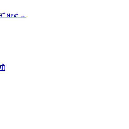
ीवर”
Next →
गणी