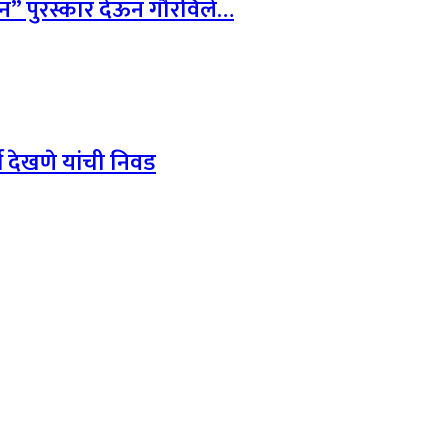
ान” पुरस्कार देऊन गौरविले…
्थ देखणे यांची निवड