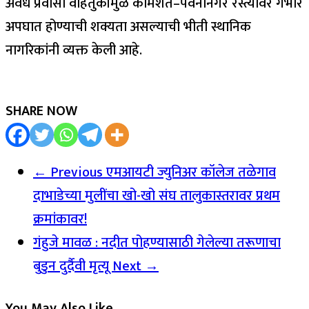
अवैध प्रवासी वाहतुकीमुळे कामशेत–पवनानगर रस्त्यावर गंभीर
अपघात होण्याची शक्यता असल्याची भीती स्थानिक
नागरिकांनी व्यक्त केली आहे.
SHARE NOW
← Previous
एमआयटी ज्युनिअर कॉलेज तळेगाव
दाभाडेच्या मुलींचा खो-खो संघ तालुकास्तरावर प्रथम
क्रमांकावर!
गंहुजे मावळ : नदीत पोहण्यासाठी गेलेल्या तरूणाचा
बुडुन दुर्दैवी मृत्यू
Next →
You May Also Like