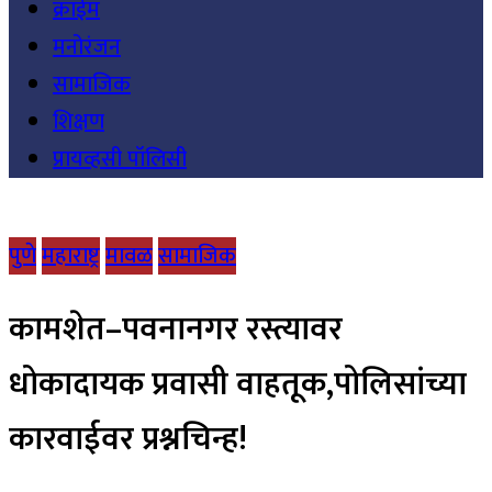
क्राईम
मनोरंजन
सामाजिक
शिक्षण
प्रायव्हसी पॉलिसी
पुणे
महाराष्ट्र
मावळ
सामाजिक
कामशेत–पवनानगर रस्त्यावर
धोकादायक प्रवासी वाहतूक,पोलिसांच्या
कारवाईवर प्रश्नचिन्ह!