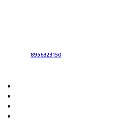
लेख त्याचे हक्क, जबाबदारी संबंधित लेखकांकडे
आहेत. प्रसिद्ध झालेल्या मजकुराशी
संपादिका
सहमत असतीलच असे नाही याचे उल्लंघन
करणाऱ्यांवर कायदेशीर कारवाई करण्यात येईल.
संपर्क :-
8956323150
/ ईमेल :-
satarkmaharashtra07@gmail.com