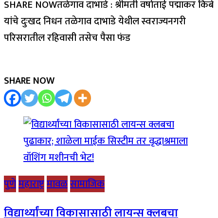
SHARE NOWतळेगाव दाभाडे : श्रीमती वर्षाताई पद्माकर किबे
यांचे दुःखद निधन तळेगाव दाभाडे येथील स्वराज्यनगरी
परिसरातील रहिवासी तसेच पैसा फंड
SHARE NOW
पुणे
महाराष्ट्र
मावळ
सामाजिक
विद्यार्थ्यांच्या विकासासाठी लायन्स क्लबचा