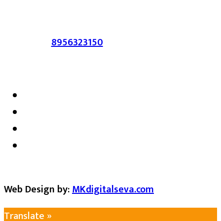
करणाऱ्यांवर कायदेशीर कारवाई करण्यात येईल.
संपर्क :-
8956323150
/ ईमेल :-
satarkmaharashtra07@gmail.com
Web Design by:
MKdigitalseva.com
Translate »