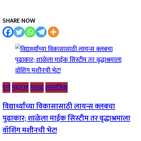
SHARE NOW
पुणे
महाराष्ट्र
मावळ
सामाजिक
विद्यार्थ्यांच्या विकासासाठी लायन्स क्लबचा
पुढाकार; शाळेला माईक सिस्टीम तर वृद्धाश्रमाला
वॉशिंग मशीनची भेट!