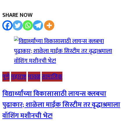
SHARE NOW
पुणे
महाराष्ट्र
मावळ
सामाजिक
विद्यार्थ्यांच्या विकासासाठी लायन्स क्लबचा
पुढाकार; शाळेला माईक सिस्टीम तर वृद्धाश्रमाला
वॉशिंग मशीनची भेट!