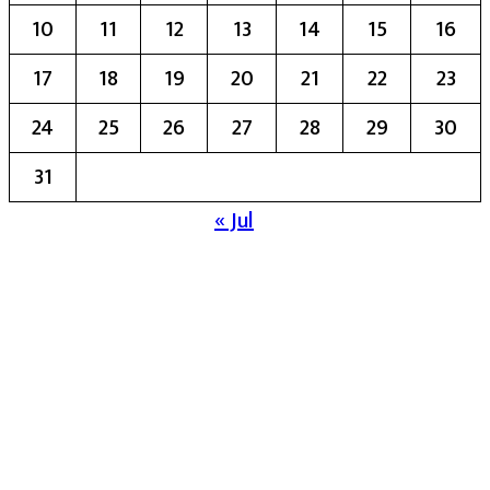
10
11
12
13
14
15
16
17
18
19
20
21
22
23
24
25
26
27
28
29
30
31
« Jul
मुख्य संपादिका:- रेखा बाळू भेगडे
या संकेतस्थळावर प्रकाशित झालेला सर्व मजकूर,
लेख त्याचे हक्क, जबाबदारी संबंधित लेखकांकडे
आहेत. प्रसिद्ध झालेल्या मजकुराशी
संपादिका
सहमत असतीलच असे नाही याचे उल्लंघन